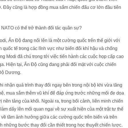
SD. Đây cũng là hợp đồng mua sắm chiến đấu cơ lớn đầu tiên
và NATO có thể trở thành đối tác quân sự?
i, Ấn Độ đang nổi lên là một cường quốc trên thế giới với
 quốc tế trong các lĩnh vực như biến đổi khí hậu và chống
ng Modi đã chú trọng tới việc tiến hành các cuộc họp cấp cao
ga. Hiện tại, Ấn Độ cũng đang phải đối mặt với cuộc chiến
n Độ Dương.
i nhận quá trình thay đổi ngay bên trong nội bộ khi vừa tăng
ệ, mua sắm thêm vũ khí để đáp ứng trước những mối đe dọa
rị nền tảng của khối. Ngoài ra, trong bối cảnh, liên minh chiến
àm dấy lên mối quan ngại về sự xuất hiện của một trật tự thế
 về tầm ảnh hưởng giữa các cường quốc trên biển và trên
 những bước thay đổi cần thiết trong học thuyết chiến lược.