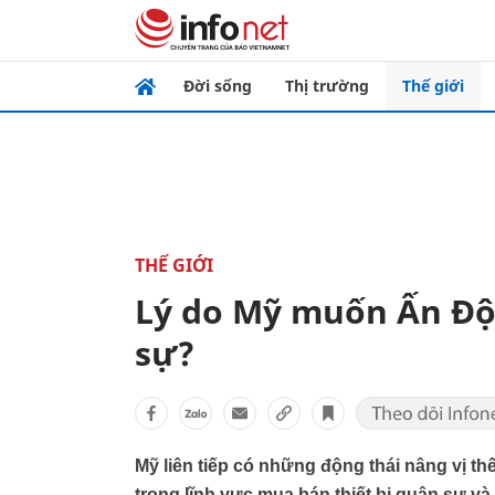
Đời sống
Thị trường
Thế giới
THẾ GIỚI
Lý do Mỹ muốn Ấn Độ 
sự?
Mỹ liên tiếp có những động thái nâng vị 
trong lĩnh vực mua bán thiết bị quân sự v