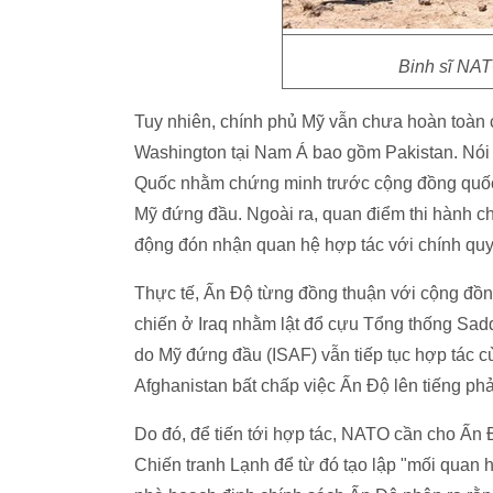
Binh sĩ NAT
Tuy nhiên, chính phủ Mỹ vẫn chưa hoàn toàn co
Washington tại Nam Á bao gồm Pakistan. Nói
Quốc nhằm chứng minh trước cộng đồng quốc 
Mỹ đứng đầu. Ngoài ra, quan điểm thi hành c
động đón nhận quan hệ hợp tác với chính qu
Thực tế, Ấn Độ từng đồng thuận với cộng đồn
chiến ở Iraq nhằm lật đổ cựu Tổng thống Sadd
do Mỹ đứng đầu (ISAF) vẫn tiếp tục hợp tác c
Afghanistan bất chấp việc Ấn Độ lên tiếng phả
Do đó, để tiến tới hợp tác, NATO cần cho Ấn 
Chiến tranh Lạnh để từ đó tạo lập "mối quan