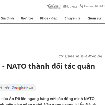
Hotline: 09161
Gia đình
Giới trẻ
Khỏe - đẹp
Chuyện lạ
Quân sự
07/12/2016 07:53 (GMT+07:00)
- NATO thành đối tác quân
thế của Ấn Độ lên ngang hàng với các đồng minh NATO
à chuyển giao công nghệ. Vậy trong tương lai Ấn Độ và