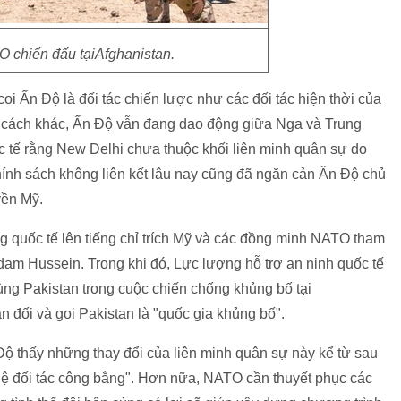
O chiến đấu tạiAfghanistan.
i Ấn Độ là đối tác chiến lược như các đối tác hiện thời của
 cách khác, Ấn Độ vẫn đang dao động giữa Nga và Trung
tế rằng New Delhi chưa thuộc khối liên minh quân sự do
hính sách không liên kết lâu nay cũng đã ngăn cản Ấn Độ chủ
yền Mỹ.
g quốc tế lên tiếng chỉ trích Mỹ và các đồng minh NATO tham
am Hussein. Trong khi đó, Lực lượng hỗ trợ an ninh quốc tế
ùng Pakistan trong cuộc chiến chống khủng bố tại
n đối và gọi Pakistan là "quốc gia khủng bố".
Độ thấy những thay đổi của liên minh quân sự này kể từ sau
 hệ đối tác công bằng". Hơn nữa, NATO cần thuyết phục các