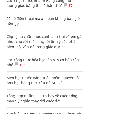
Cách học thuộc nhanh Bảng công thức
lượng giác bằng thơ, "thần chú"
17
20 số điện thoại ma ám bạn không bao giờ
nên gọi
Clip lột tả chân thực cảnh anh trai và em gái
như 'chó với mèo', người tinh ý còn phát
hiện một vấn đề trong giáo dục con
Các công thức hóa học lớp 8, 9 cơ bản cần
nhớ
106
Mẹo học thuộc Bảng tuần hoàn nguyên tố
hóa học bằng thơ, câu nói vui vẻ
Tổng hợp những status hay về cuộc sống
mang ý nghĩa thay đổi cuộc đời
Tìm hiểu tư tưởng Nguyễn Du qua đoạn kết