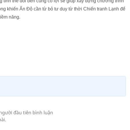
 tình thế đôi bên cùng có lợi sẽ giúp xây dựng chương trình
ng khiến Ấn Độ cần từ bỏ tư duy từ thời Chiến tranh Lạnh để
tiềm năng.