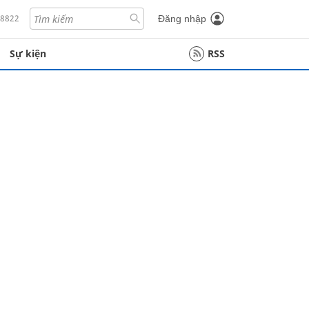
18822
Đăng nhập
Sự kiện
RSS