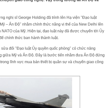
ng nghị sĩ George Holding đã trình lên Hạ viện "Đạo luật
Mỹ – Ấn Độ" nhằm chính thức nâng vị thế của New Delhi lên
h NATO của Mỹ. Hiện tại, đạo luật này đã được chuyển tới Ủy
để chính thức ban hành thành luật.
 sửa đổi "Đạo luật Ủy quyền quốc phòng" có chức năng
g giữa Mỹ và Ấn Độ. Đây là bước tiến nhằm đưa Ấn Độ đứng
ong lĩnh vực mua bán thiết bị quân sự và chuyển giao công