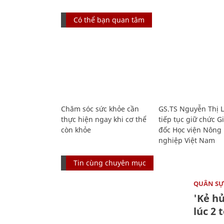
Có thể bạn quan tâm
Chăm sóc sức khỏe cần
GS.TS Nguyễn Thị 
thực hiện ngay khi cơ thể
tiếp tục giữ chức 
còn khỏe
đốc Học viện Nông
nghiệp Việt Nam
Tin cùng chuyên mục
QUÂN S
'Kẻ h
lúc 2 