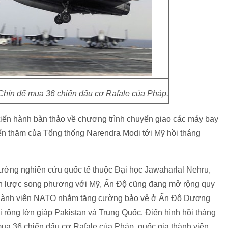
 Chín để mua 36 chiến đấu cơ Rafale của Pháp.
tiến hành bàn thảo về chương trình chuyển giao các máy bay
ến thăm của Tổng thống Narendra Modi tới Mỹ hồi tháng
ường nghiên cứu quốc tế thuộc Đại học Jawaharlal Nehru,
ến lược song phương với Mỹ, Ấn Độ cũng đang mở rộng quy
 thành viên NATO nhằm tăng cường bảo vệ ở Ấn Độ Dương
i rộng lớn giáp Pakistan và Trung Quốc. Điển hình hồi tháng
mua 36 chiến đấu cơ Rafale của Pháp, quốc gia thành viên