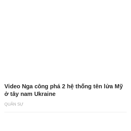
Video Nga công phá 2 hệ thống tên lửa Mỹ
ở tây nam Ukraine
QUÂN SỰ