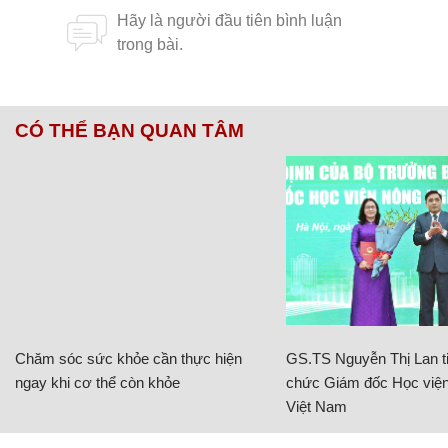
CÓ THỂ BẠN QUAN TÂM
Chăm sóc sức khỏe cần thực hiện
GS.TS Nguyễn Thị Lan ti
ngay khi cơ thể còn khỏe
chức Giám đốc Học viện
Việt Nam