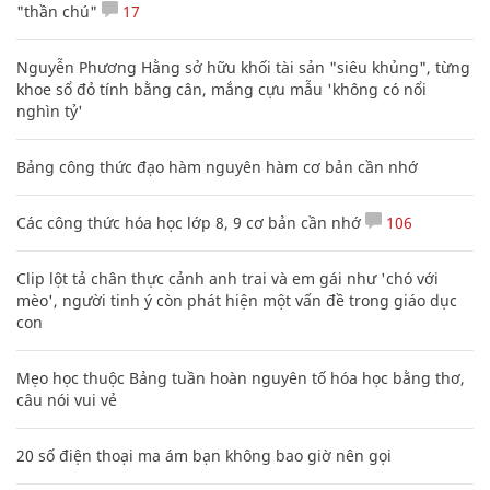
"thần chú"
17
Nguyễn Phương Hằng sở hữu khối tài sản "siêu khủng", từng
khoe sổ đỏ tính bằng cân, mắng cựu mẫu 'không có nổi
nghìn tỷ'
Bảng công thức đạo hàm nguyên hàm cơ bản cần nhớ
Các công thức hóa học lớp 8, 9 cơ bản cần nhớ
106
Clip lột tả chân thực cảnh anh trai và em gái như 'chó với
mèo', người tinh ý còn phát hiện một vấn đề trong giáo dục
con
Mẹo học thuộc Bảng tuần hoàn nguyên tố hóa học bằng thơ,
câu nói vui vẻ
20 số điện thoại ma ám bạn không bao giờ nên gọi