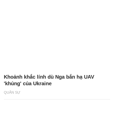
Khoảnh khắc lính dù Nga bắn hạ UAV
'khủng' của Ukraine
QUÂN SỰ