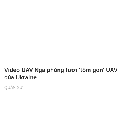
Video UAV Nga phóng lưới 'tóm gọn' UAV
của Ukraine
QUÂN SỰ