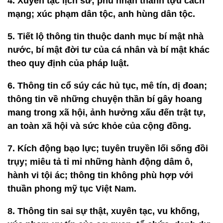
4. Xuyên tạc lịch sử; phủ nhận thành tựu cách
mạng; xúc phạm dân tộc, anh hùng dân tộc.
5. Tiết lộ thông tin thuộc danh mục bí mật nhà
nước, bí mật đời tư của cá nhân và bí mật khác
theo quy định của pháp luật.
6. Thông tin cổ súy các hủ tục, mê tín, dị đoan;
thông tin về những chuyện thần bí gây hoang
mang trong xã hội, ảnh hưởng xấu đến trật tự,
an toàn xã hội và sức khỏe của cộng đồng.
7. Kích động bạo lực; tuyên truyền lối sống đồi
trụy; miêu tả tỉ mỉ những hành động dâm ô,
hành vi tội ác; thông tin không phù hợp với
thuần phong mỹ tục Việt Nam.
8. Thông tin sai sự thật, xuyên tạc, vu khống,