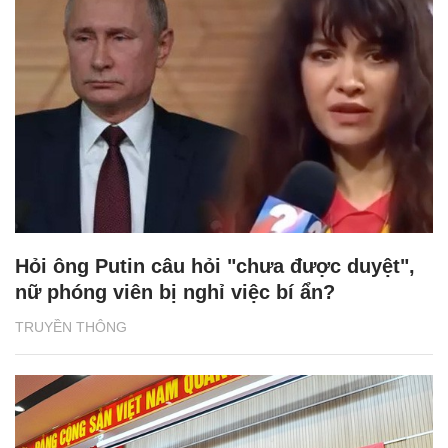
Hỏi ông Putin câu hỏi "chưa được duyệt",
nữ phóng viên bị nghỉ việc bí ẩn?
TRUYỀN THÔNG