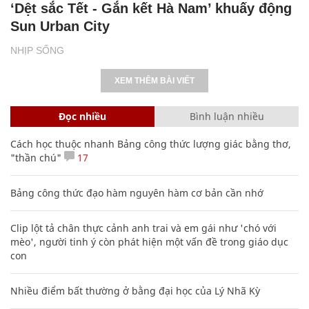
‘Dệt sắc Tết - Gắn kết Hà Nam’ khuấy động
Sun Urban City
NHỊP SỐNG
XEM THÊM BÀI VIẾT
Đọc nhiều
Bình luận nhiều
Cách học thuộc nhanh Bảng công thức lượng giác bằng thơ,
"thần chú"
17
Bảng công thức đạo hàm nguyên hàm cơ bản cần nhớ
Clip lột tả chân thực cảnh anh trai và em gái như 'chó với
mèo', người tinh ý còn phát hiện một vấn đề trong giáo dục
con
Nhiều điểm bất thường ở bằng đại học của Lý Nhã Kỳ