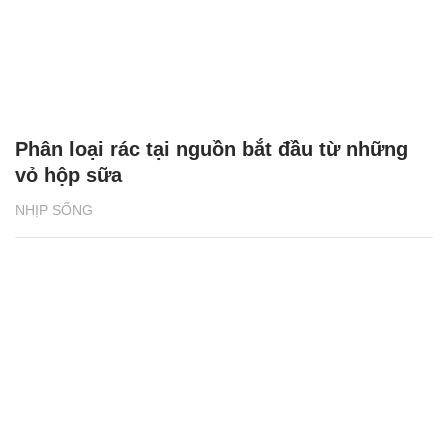
Phân loại rác tại nguồn bắt đầu từ những
vỏ hộp sữa
NHỊP SỐNG