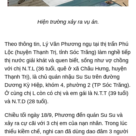
Hiện trường xảy ra vụ án.
Theo thông tin, Lý Văn Phương ngụ tại thị trấn Phú
Lộc (huyện Thạnh Trị, tỉnh Sóc Trăng) làm nghề tiếp
thị nước giải khát và quen biết, sống như vợ chồng
với chị N.T.L (36 tuổi, quê ở xã Châu Hưng, huyện
Thạnh Trị), là chủ quán nhậu Su Su trên đường
Dương Kỳ Hiệp, khóm 4, phường 2 (TP Sóc Trăng).
Ở cùng chị L còn có chị và em gái là N.T.T (39 tuổi)
và N.T.D (28 tuổi).
Chiều tối ngày 18/9, Phương đến quán Su Su và
xảy ra cự cãi với 3 chị em của nạn nhân. Trong lúc
thiếu kiềm chế, nghi can đã dùng dao đâm 3 người