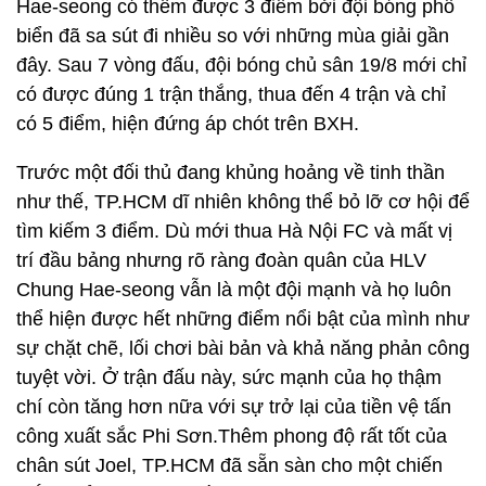
Hae-seong có thêm được 3 điểm bởi đội bóng phố
biển đã sa sút đi nhiều so với những mùa giải gần
đây. Sau 7 vòng đấu, đội bóng chủ sân 19/8 mới chỉ
có được đúng 1 trận thắng, thua đến 4 trận và chỉ
có 5 điểm, hiện đứng áp chót trên BXH.
Trước một đối thủ đang khủng hoảng về tinh thần
như thế, TP.HCM dĩ nhiên không thể bỏ lỡ cơ hội để
tìm kiếm 3 điểm. Dù mới thua Hà Nội FC và mất vị
trí đầu bảng nhưng rõ ràng đoàn quân của HLV
Chung Hae-seong vẫn là một đội mạnh và họ luôn
thể hiện được hết những điểm nổi bật của mình như
sự chặt chẽ, lối chơi bài bản và khả năng phản công
tuyệt vời. Ở trận đấu này, sức mạnh của họ thậm
chí còn tăng hơn nữa với sự trở lại của tiền vệ tấn
công xuất sắc Phi Sơn.Thêm phong độ rất tốt của
chân sút Joel, TP.HCM đã sẵn sàn cho một chiến