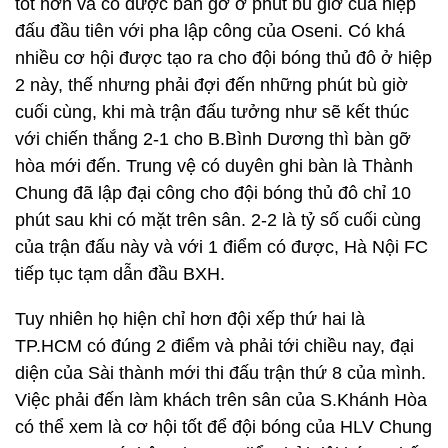
tốt hơn và có được bàn gỡ ở phút bù giờ của hiệp
đấu đầu tiên với pha lập công của Oseni. Có khá
nhiều cơ hội được tạo ra cho đội bóng thủ đô ở hiệp
2 này, thế nhưng phải đợi đến những phút bù giờ
cuối cùng, khi mà trận đấu tưởng như sẽ kết thúc
với chiến thắng 2-1 cho B.Bình Dương thì bàn gỡ
hòa mới đến. Trung vệ có duyên ghi bàn là Thành
Chung đã lập đại công cho đội bóng thủ đô chỉ 10
phút sau khi có mặt trên sân. 2-2 là tỷ số cuối cùng
của trận đấu này và với 1 điểm có được, Hà Nội FC
tiếp tục tạm dẫn đầu BXH.
Tuy nhiên họ hiện chỉ hơn đội xếp thứ hai là
TP.HCM có đúng 2 điểm và phải tới chiều nay, đại
diện của Sài thành mới thi đấu trận thứ 8 của mình.
Việc phải đến làm khách trên sân của S.Khánh Hòa
có thể xem là cơ hội tốt để đội bóng của HLV Chung