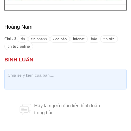
Hoàng Nam
Chủ đề:
tin
tin nhanh
đọc báo
infonet
báo
tin tức
tin tức online