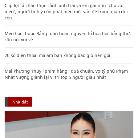
Clip lột tả chân thực cảnh anh trai và em gái như 'chó với
mèo', người tinh ý còn phát hiện một vấn đề trong giáo dục
con
Mẹo học thuộc Bảng tuần hoàn nguyên tố hóa học bằng thơ,
câu nói vui vẻ
20 số điện thoại ma ám bạn không bao giờ nên gọi
Mai Phương Thúy "phím hàng" quá chuẩn, vợ tỷ phú Phạm
Nhật Vượng giành lại vị trí top 5 người giàu nhất
Nhà đất