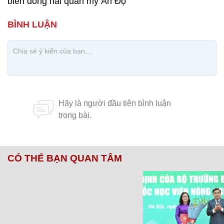
biển đông hải quân mỹ Ấn Độ
CÓ THỂ BẠN QUAN TÂM