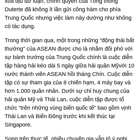
xoa dịu dư luận, chính quyền của Tổng thống
Duterte đã không ít lần gửi công hàm cho phía
Trung Quốc nhưng việc làm này dường như không
có tác dụng.
Trong thời gian qua, một trong những "động thái bất
thường" của ASEAN được cho là nhằm đối phó với
sự bành trướng của Trung Quốc chính là cuộc diễn
tập hàng hải kéo dài 5 ngày giữa hải quân Mỹvới 10
nước thành viên ASEAN hồi tháng Chín. Cuộc diễn
tập có sự tham gia của 8 chiến hạm, 4 máy bay và
hơn 1.000 quân nhân. Dưới sự chỉ huy chung của
hải quân Mỹ và Thái Lan, cuộc diễn tập được tổ
chức “trên những vùng biển quốc tế” bao gồm vịnh
Thái Lan và Biển Đông trước khi kết thúc tại
Singapore.
Song trên thực tế, nhiều chuyên gia vẫn tỏ ý nghi