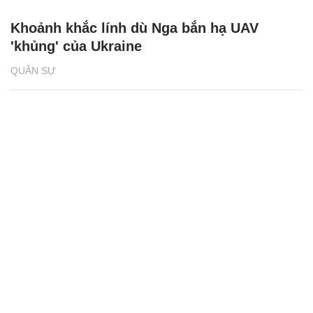
Khoảnh khắc lính dù Nga bắn hạ UAV
'khủng' của Ukraine
QUÂN SỰ