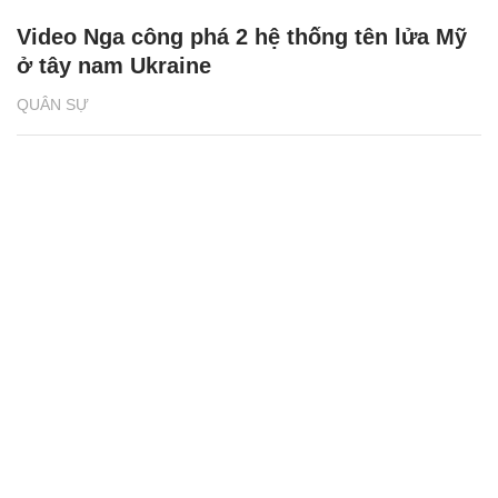
Video Nga công phá 2 hệ thống tên lửa Mỹ
ở tây nam Ukraine
QUÂN SỰ