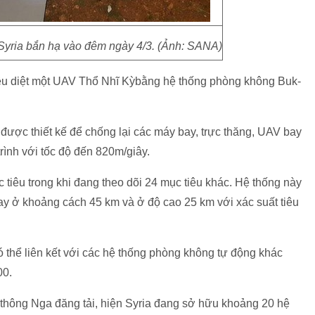
Syria bắn hạ vào đêm ngày 4/3. (Ảnh: SANA)
tiêu diệt một UAV Thổ Nhĩ Kỳbằng hệ thống phòng không Buk-
được thiết kế để chống lại các máy bay, trực thăng, UAV bay
rình với tốc độ đến 820m/giây.
iêu trong khi đang theo dõi 24 mục tiêu khác. Hệ thống này
bay ở khoảng cách 45 km và ở độ cao 25 km với xác suất tiêu
ó thể liên kết với các hệ thống phòng không tự động khác
00.
 thông Nga đăng tải, hiện Syria đang sở hữu khoảng 20 hệ