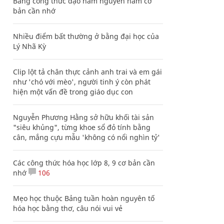
Bảng công thức đạo hàm nguyên hàm cơ
bản cần nhớ
Nhiều điểm bất thường ở bằng đại học của
Lý Nhã Kỳ
Clip lột tả chân thực cảnh anh trai và em gái
như 'chó với mèo', người tinh ý còn phát
hiện một vấn đề trong giáo dục con
Nguyễn Phương Hằng sở hữu khối tài sản
"siêu khủng", từng khoe sổ đỏ tính bằng
cân, mắng cựu mẫu 'không có nổi nghìn tỷ'
Các công thức hóa học lớp 8, 9 cơ bản cần
nhớ
106
Mẹo học thuộc Bảng tuần hoàn nguyên tố
hóa học bằng thơ, câu nói vui vẻ