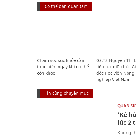
Có thể bạn quan tâm
Chăm sóc sức khỏe cần
GS.TS Nguyễn Thị 
thực hiện ngay khi cơ thể
tiếp tục giữ chức 
còn khỏe
đốc Học viện Nông
nghiệp Việt Nam
Tin cùng chuyên mục
QUÂN S
'Kẻ h
lúc 2 
Khung th