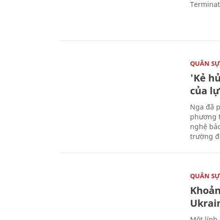
Terminato
QUÂN S
'Kẻ h
của l
Nga đã p
phương t
nghệ bảo
trường đô
QUÂN S
Khoản
Ukrai
Một lính