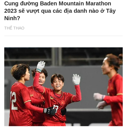
Cung đường Baden Mountain Marathon
2023 sẽ vượt qua các địa danh nào ở Tây
Ninh?
THỂ THAO