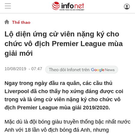
Thể thao
Lộ diện ứng cử viên nặng ký cho
chức vô địch Premier League mùa
giải mới
10/08/2019 - 07:47
Ngay trong ngày đầu ra quân, các cầu thủ
Liverpool đã cho thấy họ xứng đáng được coi
trọng và là ứng cử viên nặng ký cho chức vô
địch Premier League mùa giải 2019/2020.
Mặc dù là đội bóng giàu truyền thống bậc nhất nước
Anh với 18 lần vô địch bóng đá Anh, nhưng