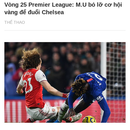
Vòng 25 Premier League: M.U bỏ lỡ cơ hội
vàng để đuổi Chelsea
THỂ THAO