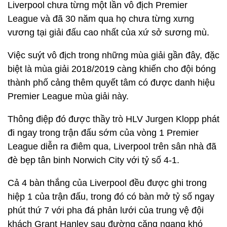
Liverpool chưa từng một lần vô địch Premier
League và đã 30 năm qua họ chưa từng xưng
vương tại giải đấu cao nhất của xứ sở sương mù.
Việc suýt vô địch trong những mùa giải gần đây, đặc
biệt là mùa giải 2018/2019 càng khiến cho đội bóng
thành phố cảng thêm quyết tâm có được danh hiệu
Premier League mùa giải này.
Thông điệp đó được thầy trò HLV Jurgen Klopp phát
đi ngay trong trận đấu sớm của vòng 1 Premier
League diễn ra điêm qua, Liverpool trên sân nhà đã
đè bẹp tân binh Norwich City với tỷ số 4-1.
Cả 4 bàn thắng của Liverpool đều được ghi trong
hiệp 1 của trận đấu, trong đó có bàn mở tỷ số ngay
phút thứ 7 với pha đá phản lưới của trung vệ đội
khách Grant Hanley sau đường căng ngang khó