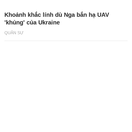
Khoảnh khắc lính dù Nga bắn hạ UAV
'khủng' của Ukraine
QUÂN SỰ