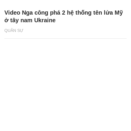
Video Nga công phá 2 hệ thống tên lửa Mỹ
ở tây nam Ukraine
QUÂN SỰ