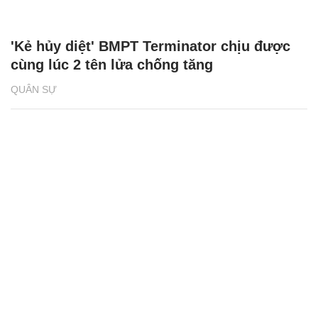
'Kẻ hủy diệt' BMPT Terminator chịu được
cùng lúc 2 tên lửa chống tăng
QUÂN SỰ