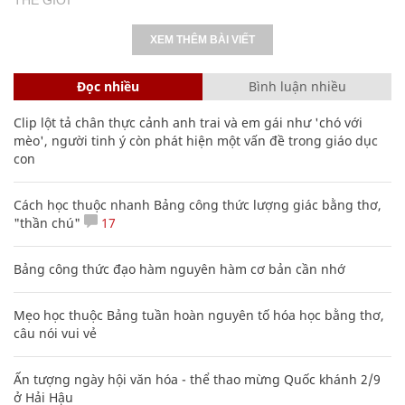
XEM THÊM BÀI VIẾT
Đọc nhiều
Bình luận nhiều
Clip lột tả chân thực cảnh anh trai và em gái như 'chó với
mèo', người tinh ý còn phát hiện một vấn đề trong giáo dục
con
Cách học thuộc nhanh Bảng công thức lượng giác bằng thơ,
"thần chú"
17
Bảng công thức đạo hàm nguyên hàm cơ bản cần nhớ
Mẹo học thuộc Bảng tuần hoàn nguyên tố hóa học bằng thơ,
câu nói vui vẻ
Ấn tượng ngày hội văn hóa - thể thao mừng Quốc khánh 2/9
ở Hải Hậu