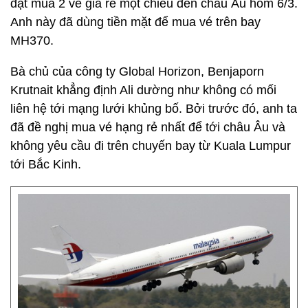
đặt mua 2 vé giá rẻ một chiều đến châu Âu hôm 6/3.
Anh này đã dùng tiền mặt để mua vé trên bay
MH370.
Bà chủ của công ty Global Horizon, Benjaporn
Krutnait khẳng định Ali dường như không có mối
liên hệ tới mạng lưới khủng bố. Bởi trước đó, anh ta
đã đề nghị mua vé hạng rẻ nhất để tới châu Âu và
không yêu cầu đi trên chuyến bay từ Kuala Lumpur
tới Bắc Kinh.