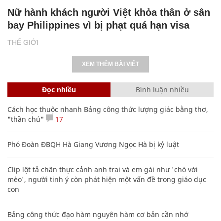
Nữ hành khách người Việt khỏa thân ở sân
bay Philippines vì bị phạt quá hạn visa
THẾ GIỚI
XEM THÊM BÀI VIẾT
Đọc nhiều
Bình luận nhiều
Cách học thuộc nhanh Bảng công thức lượng giác bằng thơ,
"thần chú"
17
Phó Đoàn ĐBQH Hà Giang Vương Ngọc Hà bị kỷ luật
Clip lột tả chân thực cảnh anh trai và em gái như 'chó với
mèo', người tinh ý còn phát hiện một vấn đề trong giáo dục
con
Bảng công thức đạo hàm nguyên hàm cơ bản cần nhớ