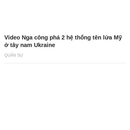
Video Nga công phá 2 hệ thống tên lửa Mỹ
ở tây nam Ukraine
QUÂN SỰ