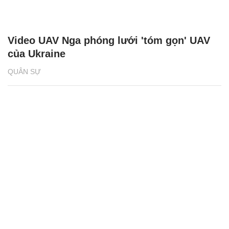
Video UAV Nga phóng lưới 'tóm gọn' UAV
của Ukraine
QUÂN SỰ