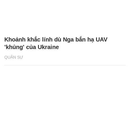
Khoảnh khắc lính dù Nga bắn hạ UAV
'khủng' của Ukraine
QUÂN SỰ