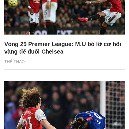
Vòng 25 Premier League: M.U bỏ lỡ cơ hội
vàng để đuổi Chelsea
THỂ THAO