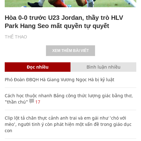
Hòa 0-0 trước U23 Jordan, thầy trò HLV
Park Hang Seo mất quyền tự quyết
THỂ THAO
XEM THÊM BÀI VIẾT
Đọc nhiều
Bình luận nhiều
Phó Đoàn ĐBQH Hà Giang Vương Ngọc Hà bị kỷ luật
Cách học thuộc nhanh Bảng công thức lượng giác bằng thơ,
"thần chú"
17
Clip lột tả chân thực cảnh anh trai và em gái như 'chó với
mèo', người tinh ý còn phát hiện một vấn đề trong giáo dục
con