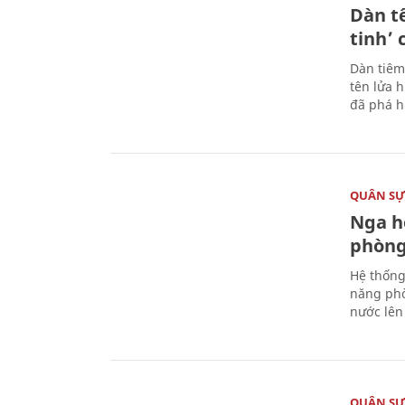
Dàn t
tinh’ 
Dàn tiêm
tên lửa 
đã phá h
QUÂN S
Nga h
phòng
Hệ thống
năng phò
nước lên 
QUÂN S