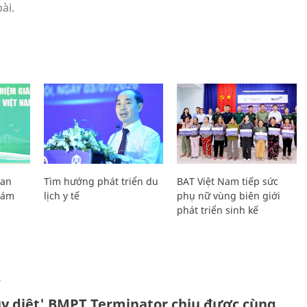
Lan
Tìm hướng phát triển du
BAT Việt Nam tiếp sức
Giám
lịch y tế
phụ nữ vùng biên giới
phát triển sinh kế
Ự
ủy diệt' BMPT Terminator chịu được cùng