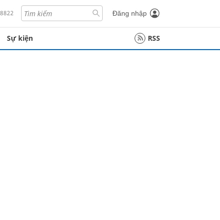
18822
Đăng nhập
Sự kiện
RSS