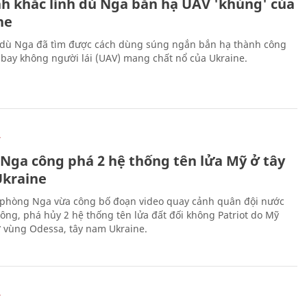
h khắc lính dù Nga bắn hạ UAV 'khủng' của
ne
 dù Nga đã tìm được cách dùng súng ngắn bắn hạ thành công
bay không người lái (UAV) mang chất nổ của Ukraine.
Ự
 Nga công phá 2 hệ thống tên lửa Mỹ ở tây
kraine
phòng Nga vừa công bố đoạn video quay cảnh quân đội nước
công, phá hủy 2 hệ thống tên lửa đất đối không Patriot do Mỹ
ở vùng Odessa, tây nam Ukraine.
Ự