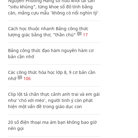
Nguyễn Phương Hằng sở hữu khối tài sản
"siêu khủng", từng khoe sổ đỏ tính bằng
cân, mắng cựu mẫu 'không có nổi nghìn tỷ'
Cách học thuộc nhanh Bảng công thức
lượng giác bằng thơ, "thần chú"
17
Bảng công thức đạo hàm nguyên hàm cơ
bản cần nhớ
Các công thức hóa học lớp 8, 9 cơ bản cần
nhớ
106
Clip lột tả chân thực cảnh anh trai và em gái
như 'chó với mèo', người tinh ý còn phát
hiện một vấn đề trong giáo dục con
20 số điện thoại ma ám bạn không bao giờ
nên gọi