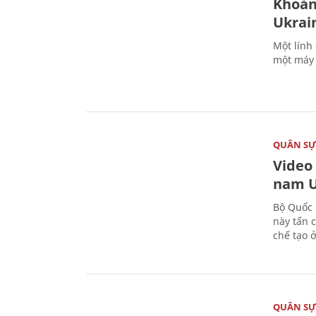
Khoản
Ukrai
Một lính
một máy 
QUÂN S
Video
nam U
Bộ Quốc 
này tấn 
chế tạo 
QUÂN S