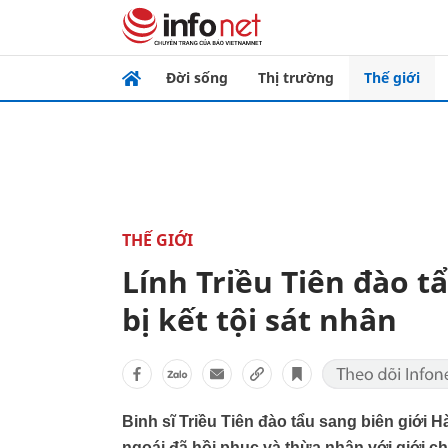
Đời sống
Thị trường
Thế giới
THẾ GIỚI
Lính Triều Tiên đào t
bị kết tội sát nhân
Binh sĩ Triều Tiên đào tẩu sang biên giới 
ngoái đã hồi phục và thừa nhận với giới ch