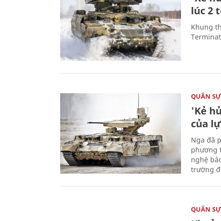
lúc 2 
Khung th
Terminato
QUÂN S
'Kẻ h
của l
Nga đã p
phương t
nghệ bảo
trường đô
QUÂN S