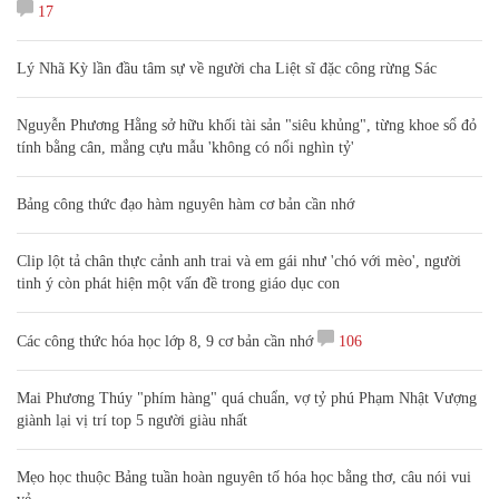
17
Lý Nhã Kỳ lần đầu tâm sự về người cha Liệt sĩ đặc công rừng Sác
Nguyễn Phương Hằng sở hữu khối tài sản "siêu khủng", từng khoe sổ đỏ
tính bằng cân, mắng cựu mẫu 'không có nổi nghìn tỷ'
Bảng công thức đạo hàm nguyên hàm cơ bản cần nhớ
Clip lột tả chân thực cảnh anh trai và em gái như 'chó với mèo', người
tinh ý còn phát hiện một vấn đề trong giáo dục con
Các công thức hóa học lớp 8, 9 cơ bản cần nhớ
106
Mai Phương Thúy "phím hàng" quá chuẩn, vợ tỷ phú Phạm Nhật Vượng
giành lại vị trí top 5 người giàu nhất
Mẹo học thuộc Bảng tuần hoàn nguyên tố hóa học bằng thơ, câu nói vui