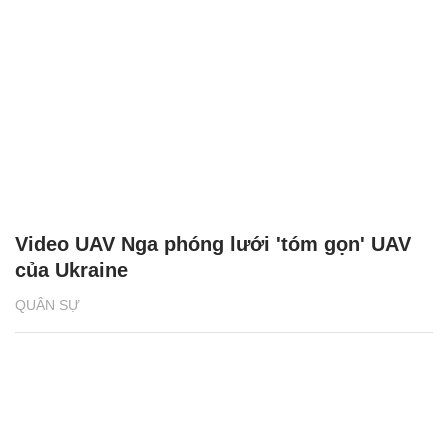
Video UAV Nga phóng lưới 'tóm gọn' UAV
của Ukraine
QUÂN SỰ