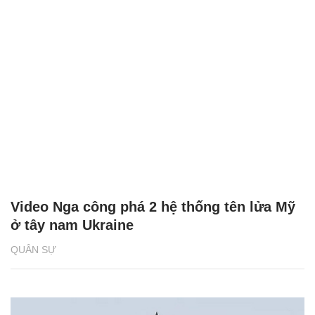
Video Nga công phá 2 hệ thống tên lửa Mỹ
ở tây nam Ukraine
QUÂN SỰ