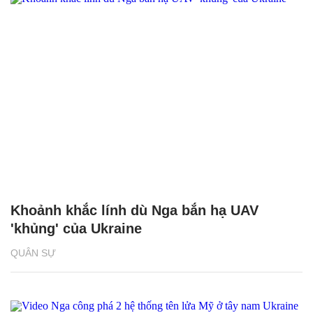
Khoảnh khắc lính dù Nga bắn hạ UAV
'khủng' của Ukraine
QUÂN SỰ