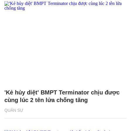
'Kẻ hủy diệt' BMPT Terminator chịu được
cùng lúc 2 tên lửa chống tăng
QUÂN SỰ