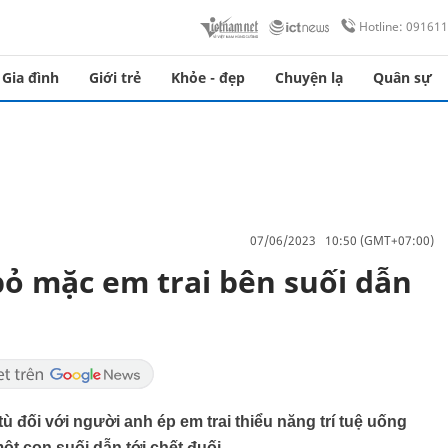
Hotline: 09161
Gia đình
Giới trẻ
Khỏe - đẹp
Chuyện lạ
Quân sự
07/06/2023 10:50 (GMT+07:00)
bỏ mặc em trai bên suối dẫn
 đối với người anh ép em trai thiểu năng trí tuệ uống
t con suối dẫn tới chết đuối.