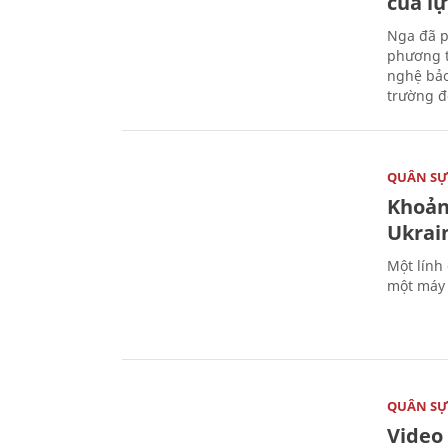
của l
Nga đã p
phương t
nghệ bảo
trường đô
QUÂN S
Khoản
Ukrai
Một lính
một máy 
QUÂN S
Video