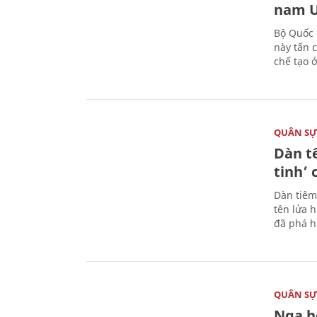
nam U
Bộ Quốc 
này tấn 
chế tạo 
QUÂN S
Dàn t
tinh’ 
Dàn tiêm
tên lửa 
đã phá h
QUÂN S
Nga h