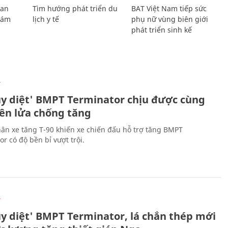
Lan
Tìm hướng phát triển du
BAT Việt Nam tiếp sức
Giám
lịch y tế
phụ nữ vùng biên giới
phát triển sinh kế
Ự
ủy diệt' BMPT Terminator chịu được cùng
tên lửa chống tăng
ân xe tăng T-90 khiến xe chiến đấu hỗ trợ tăng BMPT
r có độ bền bỉ vượt trội.
Ự
ủy diệt' BMPT Terminator, lá chắn thép mới