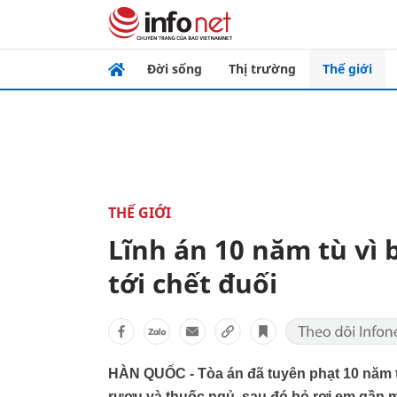
Đời sống
Thị trường
Thế giới
THẾ GIỚI
Lĩnh án 10 năm tù vì 
tới chết đuối
HÀN QUỐC - Tòa án đã tuyên phạt 10 năm tù
rượu và thuốc ngủ, sau đó bỏ rơi em gần mộ