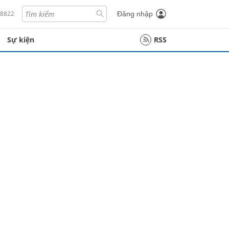
18822
Đăng nhập
Sự kiện
RSS