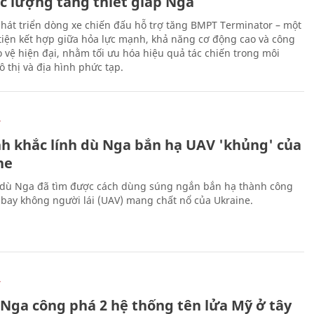
ực lượng tăng thiết giáp Nga
hát triển dòng xe chiến đấu hỗ trợ tăng BMPT Terminator – một
iện kết hợp giữa hỏa lực mạnh, khả năng cơ động cao và công
 vệ hiện đại, nhằm tối ưu hóa hiệu quả tác chiến trong môi
 thị và địa hình phức tạp.
Ự
h khắc lính dù Nga bắn hạ UAV 'khủng' của
ne
 dù Nga đã tìm được cách dùng súng ngắn bắn hạ thành công
bay không người lái (UAV) mang chất nổ của Ukraine.
Ự
 Nga công phá 2 hệ thống tên lửa Mỹ ở tây