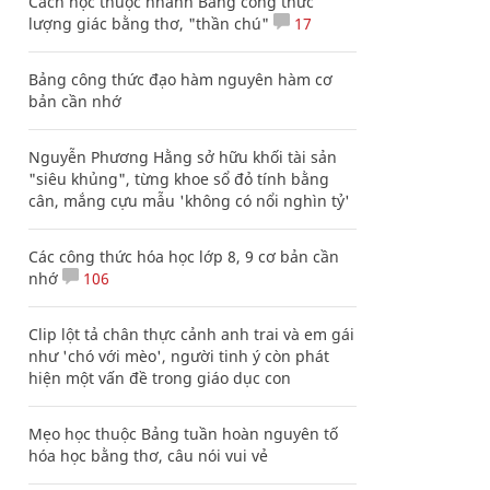
Cách học thuộc nhanh Bảng công thức
lượng giác bằng thơ, "thần chú"
17
Bảng công thức đạo hàm nguyên hàm cơ
bản cần nhớ
Nguyễn Phương Hằng sở hữu khối tài sản
"siêu khủng", từng khoe sổ đỏ tính bằng
cân, mắng cựu mẫu 'không có nổi nghìn tỷ'
Các công thức hóa học lớp 8, 9 cơ bản cần
nhớ
106
Clip lột tả chân thực cảnh anh trai và em gái
như 'chó với mèo', người tinh ý còn phát
hiện một vấn đề trong giáo dục con
Mẹo học thuộc Bảng tuần hoàn nguyên tố
hóa học bằng thơ, câu nói vui vẻ