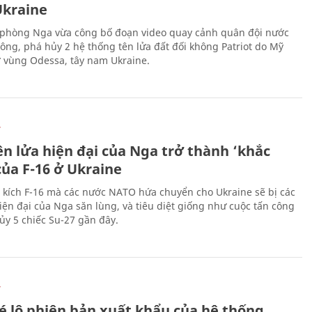
kraine
phòng Nga vừa công bố đoạn video quay cảnh quân đội nước
công, phá hủy 2 hệ thống tên lửa đất đối không Patriot do Mỹ
ở vùng Odessa, tây nam Ukraine.
Ự
ên lửa hiện đại của Nga trở thành ‘khắc
của F-16 ở Ukraine
 kích F-16 mà các nước NATO hứa chuyển cho Ukraine sẽ bị các
hiện đại của Nga săn lùng, và tiêu diệt giống như cuộc tấn công
ủy 5 chiếc Su-27 gần đây.
Ự
é lộ phiên bản xuất khẩu của hệ thống