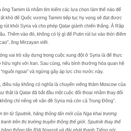
ông Tamim là nhằm tìm kiếm các lựa chọn làm thế nào để
 “Rất khó để Quốc vương Tamim tiếp tục hy vọng sẽ đạt được
g rút khỏi Syria và cho phép Qatar giành chiến thắng. Ả Rập
u. Thêm vào đó, không có lý gì để Putin rút lui vào thời điểm
cao”, ông Mirzayan viết.
óng vai trò xây dựng trong cuộc xung đột ở Syria là để thực
 hệ hữu nghị với Iran. Sau cùng, nếu bình thường hóa quan hệ
i “nguôi ngoai” và ngừng gây áp lực cho nước này.
ên, điều này không có nghĩa là chuyến viếng thăm Moscow của
ự thật là Qatar đã bắt đầu một cuộc đối thoại nhằm thay đổi
 không chỉ riêng về vấn đề Syria mà còn cả Trung Đông”.
tin từ Sputnik, hãng thông tấn mới của Nga khai trương
anh trên thị trường truyền thông thế giới. Sputnik thay thế
 hãng thông tấn RIA Novosti và đài phát thanh Tiếng nói