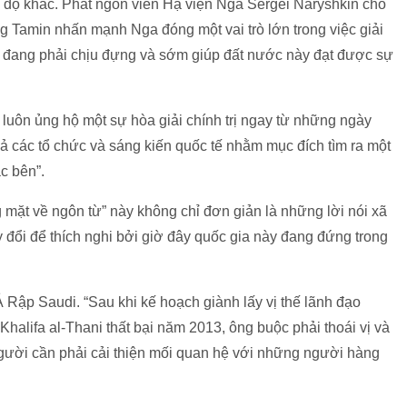
ái độ khác. Phát ngôn viên Hạ viện Nga Sergei Naryshkin cho
 Tamin nhấn mạnh Nga đóng một vai trò lớn trong việc giải
a đang phải chịu đựng và sớm giúp đất nước này đạt được sự
luôn ủng hộ một sự hòa giải chính trị ngay từ những ngày
cả các tổ chức và sáng kiến quốc tế nhằm mục đích tìm ra một
ác bên”.
 mặt về ngôn từ” này không chỉ đơn giản là những lời nói xã
y đổi để thích nghi bởi giờ đây quốc gia này đang đứng trong
 Rập Saudi. “Sau khi kế hoạch giành lấy vị thế lãnh đạo
lifa al-Thani thất bại năm 2013, ông buộc phải thoái vị và
 người cần phải cải thiện mối quan hệ với những người hàng