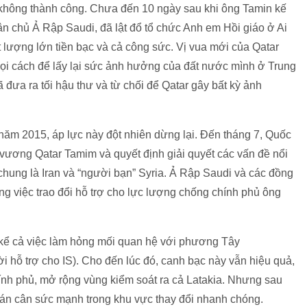
 không thành công. Chưa đến 10 ngày sau khi ông Tamin kế
ân chủ Ả Rập Saudi, đã lật đổ tổ chức Anh em Hồi giáo ở Ai
 lượng lớn tiền bạc và cả công sức. Vị vua mới của Qatar
mọi cách để lấy lại sức ảnh hưởng của đất nước mình ở Trung
ưa ra tối hậu thư và từ chối để Qatar gây bất kỳ ảnh
năm 2015, áp lực này đột nhiên dừng lại. Đến tháng 7, Quốc
ơng Qatar Tamim và quyết định giải quyết các vấn đề nổi
 chung là Iran và “người bạn” Syria. Ả Rập Saudi và các đồng
ng việc trao đổi hỗ trợ cho lực lượng chống chính phủ ông
, kể cả việc làm hỏng mối quan hệ với phương Tây
ời hỗ trợ cho IS). Cho đến lúc đó, canh bạc này vẫn hiệu quả,
hính phủ, mở rộng vùng kiểm soát ra cả Latakia. Nhưng sau
cán cân sức mạnh trong khu vực thay đổi nhanh chóng.