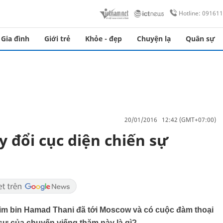
Hotline: 09161
Gia đình
Giới trẻ
Khỏe - đẹp
Chuyện lạ
Quân sự
20/01/2016 12:42 (GMT+07:00)
y đổi cục diện chiến sự
m bin Hamad Thani đã tới Moscow và có cuộc đàm thoại
 sự của chuyến viếng thăm này là gì?