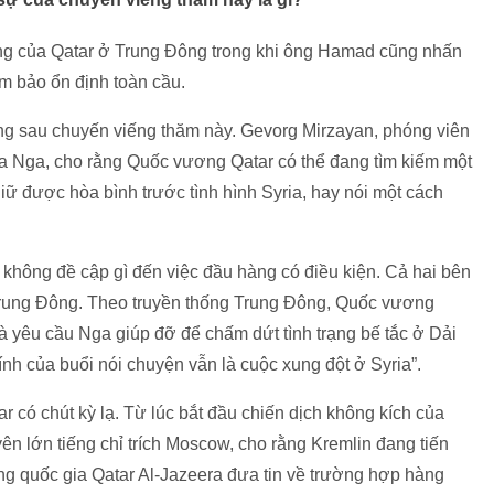
ọng của Qatar ở Trung Đông trong khi ông Hamad cũng nhấn
ảm bảo ổn định toàn cầu.
ằng sau chuyến viếng thăm này. Gevorg Mirzayan, phóng viên
 của Nga, cho rằng Quốc vương Qatar có thể đang tìm kiếm một
iữ được hòa bình trước tình hình Syria, hay nói một cách
 không đề cập gì đến việc đầu hàng có điều kiện. Cả hai bên
ề Trung Đông. Theo truyền thống Trung Đông, Quốc vương
 và yêu cầu Nga giúp đỡ để chấm dứt tình trạng bế tắc ở Dải
ính của buổi nói chuyện vẫn là cuộc xung đột ở Syria”.
r có chút kỳ lạ. Từ lúc bắt đầu chiến dịch không kích của
n lớn tiếng chỉ trích Moscow, cho rằng Kremlin đang tiến
ng quốc gia Qatar Al-Jazeera đưa tin về trường hợp hàng