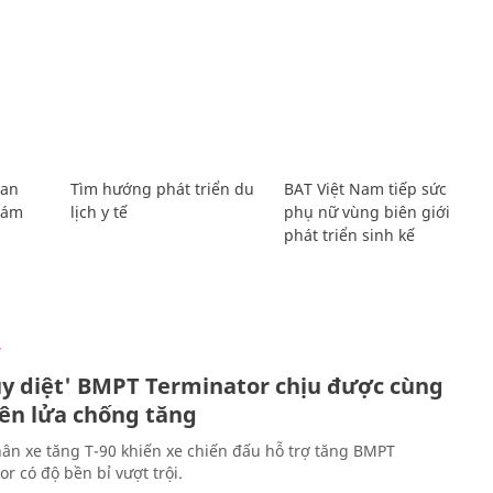
Lan
Tìm hướng phát triển du
BAT Việt Nam tiếp sức
Giám
lịch y tế
phụ nữ vùng biên giới
phát triển sinh kế
Ự
ủy diệt' BMPT Terminator chịu được cùng
tên lửa chống tăng
ân xe tăng T-90 khiến xe chiến đấu hỗ trợ tăng BMPT
r có độ bền bỉ vượt trội.