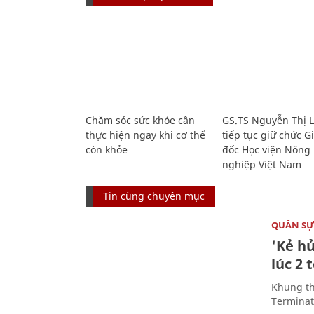
Chăm sóc sức khỏe cần
GS.TS Nguyễn Thị 
thực hiện ngay khi cơ thể
tiếp tục giữ chức 
còn khỏe
đốc Học viện Nông
nghiệp Việt Nam
Tin cùng chuyên mục
QUÂN S
'Kẻ h
lúc 2 
Khung th
Terminato