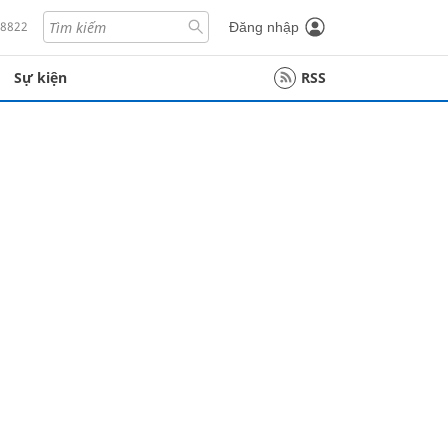
18822
Đăng nhập
Sự kiện
RSS