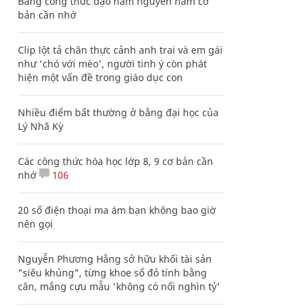
Bảng công thức đạo hàm nguyên hàm cơ
bản cần nhớ
Clip lột tả chân thực cảnh anh trai và em gái
như 'chó với mèo', người tinh ý còn phát
hiện một vấn đề trong giáo dục con
Nhiều điểm bất thường ở bằng đại học của
Lý Nhã Kỳ
Các công thức hóa học lớp 8, 9 cơ bản cần
nhớ
106
20 số điện thoại ma ám bạn không bao giờ
nên gọi
Nguyễn Phương Hằng sở hữu khối tài sản
"siêu khủng", từng khoe sổ đỏ tính bằng
cân, mắng cựu mẫu 'không có nổi nghìn tỷ'