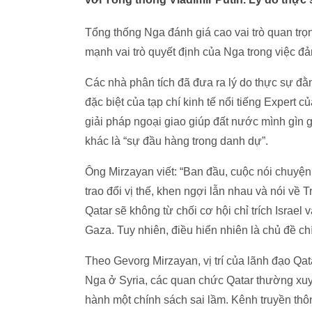
Tổng thống Nga đánh giá cao vai trò quan tr
mạnh vai trò quyết định của Nga trong việc đ
Các nhà phân tích đã đưa ra lý do thực sự đ
đặc biệt của tạp chí kinh tế nổi tiếng Expert
giải pháp ngoại giao giúp đất nước mình gìn g
khác là “sự đầu hàng trong danh dự”.
Ông Mirzayan viết: “Ban đầu, cuộc nói chuyện
trao đổi vị thế, khen ngợi lẫn nhau và nói v
Qatar sẽ không từ chối cơ hội chỉ trích Israel
Gaza. Tuy nhiên, điều hiển nhiên là chủ đề ch
Theo Gevorg Mirzayan, vị trí của lãnh đạo Qata
Nga ở Syria, các quan chức Qatar thường xuyê
hành một chính sách sai lầm. Kênh truyền thô