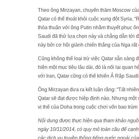
Theo ông Mirzayan, chuyến thăm Moscow của 
Qatar có thể thoát khỏi cuộc xung đột Syria.
thỏa thuận với ông Putin nhằm thuyết phục ôn
Saudi đã thử lựa chọn này và chẳng dẫn tới đâ
này bởi cơ hội giành chiến thắng của Nga rất 
Cũng không thể loại trừ việc Qatar sẵn sàng đ
hiện một mục tiêu lâu dài, đó là nối lại quan
với Iran, Qatar cũng có thể khiến Ả Rập Saud
Ông Mirzayan đưa ra kết luận rằng: “Tất nhi
Qatar sẽ đạt được hiệp định nào. Nhưng một s
vị thế của Doha trong cuộc chơi vốn bao trùm
Nội dung được thực hiện qua tham khảo nguồn 
ngày 10/11/2014, có quy mô toàn cầu để cạnh tr
các dịch vụ truyền thông tiếng nước ngoài của