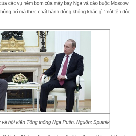
n của các vụ ném bom của máy bay Nga và cáo buộc Moscow
hủng bố mà thực chất hành động không khác gì “một tên độc
và hội kiến Tổng thống Nga Putin. Nguồn: Sputnik