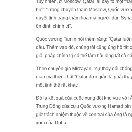
Tuy nhiên, ở Moscow, Qatar lại bày tỏ một th
biết: “Trong chuyến thăm Moscow, Quốc vương
quyết tình trạng thảm họa mà người dân Syri
ổn định chính trị”.
Quốc vương Tamin nói thêm rằng: “Qatar luôn 
đầu. Thêm vào đó, chúng tôi cũng ủng hộ tất 
giải pháp chính trị có thể làm hài lòng tất cả c
Theo chuyên gia Mirzayan, “sự thay đổi chóng
giao mà thực chất “Qatar đơn giản là phải tha
một tình thế rất khác”.
Đó là kết quả của cuộc xung đột khu vực với Ả
Trung Đông của cựu Quốc vương Hamad bin Kha
giờ trách nhiệm thuộc về con trai của ông là
xóm của Doha.