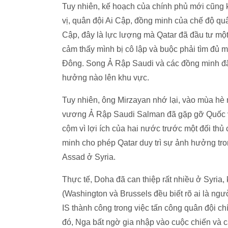
Tuy nhiên, kế hoạch của chính phủ mới cũng
vị, quân đội Ai Cập, đồng minh của chế độ qu
Cập, đây là lực lượng mà Qatar đã đầu tư một
cảm thấy mình bị cô lập và buộc phải tìm đủ 
Đông. Song Ả Rập Saudi và các đồng minh đã đ
hưởng nào lên khu vực.
Tuy nhiên, ông Mirzayan nhớ lại, vào mùa hè 
vương Ả Rập Saudi Salman đã gặp gỡ Quốc vư
cộm vì lợi ích của hai nước trước một đối thủ
minh cho phép Qatar duy trì sự ảnh hưởng tro
Assad ở Syria.
Thực tế, Doha đã can thiệp rất nhiều ở Syria
(Washington và Brussels đều biết rõ ai là ngư
IS thành công trong việc tấn công quân đội c
đó, Nga bất ngờ gia nhập vào cuộc chiến và 