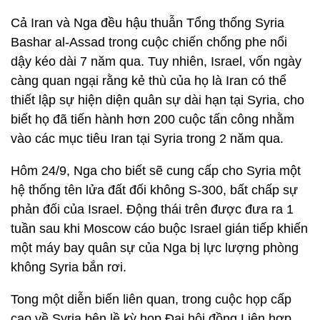
Cả Iran và Nga đều hậu thuẫn Tổng thống Syria
Bashar al-Assad trong cuộc chiến chống phe nổi
dậy kéo dài 7 năm qua. Tuy nhiên, Israel, vốn ngày
càng quan ngại rằng kẻ thù của họ là Iran có thể
thiết lập sự hiện diện quân sự dài hạn tại Syria, cho
biết họ đã tiến hành hơn 200 cuộc tấn công nhằm
vào các mục tiêu Iran tại Syria trong 2 năm qua.
Hôm 24/9, Nga cho biết sẽ cung cấp cho Syria một
hệ thống tên lửa đất đối không S-300, bất chấp sự
phản đối của Israel. Động thái trên được đưa ra 1
tuần sau khi Moscow cáo buộc Israel gián tiếp khiến
một máy bay quân sự của Nga bị lực lượng phòng
không Syria bắn rơi.
Tong một diễn biến liên quan, trong cuộc họp cấp
cao về Syria bên lề kỳ họp Đại hội đồng Liên hợp