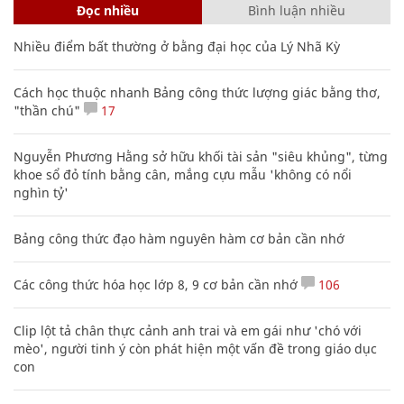
Đọc nhiều
Bình luận nhiều
Nhiều điểm bất thường ở bằng đại học của Lý Nhã Kỳ
Cách học thuộc nhanh Bảng công thức lượng giác bằng thơ,
"thần chú"
17
Nguyễn Phương Hằng sở hữu khối tài sản "siêu khủng", từng
khoe sổ đỏ tính bằng cân, mắng cựu mẫu 'không có nổi
nghìn tỷ'
Bảng công thức đạo hàm nguyên hàm cơ bản cần nhớ
Các công thức hóa học lớp 8, 9 cơ bản cần nhớ
106
Clip lột tả chân thực cảnh anh trai và em gái như 'chó với
mèo', người tinh ý còn phát hiện một vấn đề trong giáo dục
con