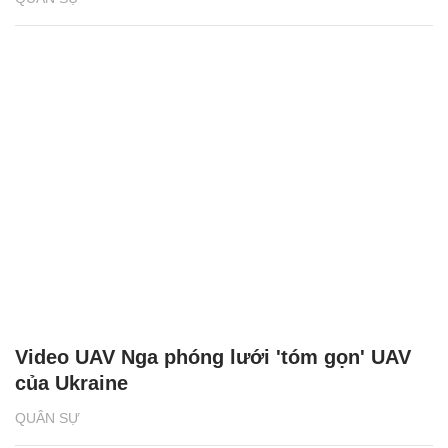
Video UAV Nga phóng lưới 'tóm gọn' UAV
của Ukraine
QUÂN SỰ