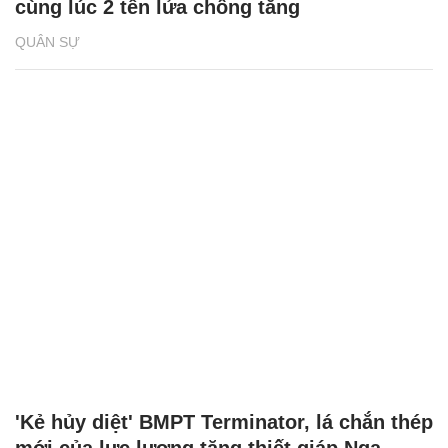
cùng lúc 2 tên lửa chống tăng
QUÂN SỰ
'Kẻ hủy diệt' BMPT Terminator, lá chắn thép
mới của lực lượng tăng thiết giáp Nga