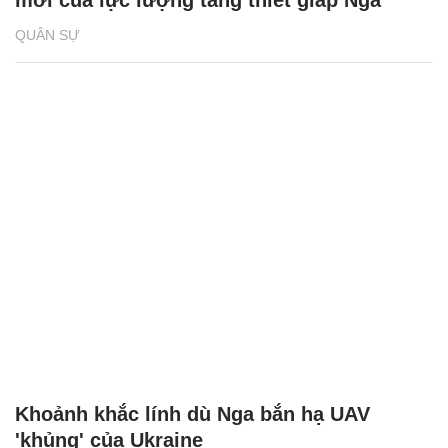
QUÂN SỰ
Khoảnh khắc lính dù Nga bắn hạ UAV
'khủng' của Ukraine