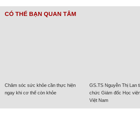
CÓ THỂ BẠN QUAN TÂM
Chăm sóc sức khỏe cần thực hiện
GS.TS Nguyễn Thị Lan ti
ngay khi cơ thể còn khỏe
chức Giám đốc Học viện
Việt Nam