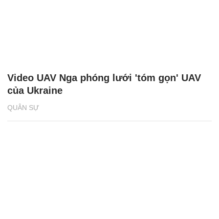
Video UAV Nga phóng lưới 'tóm gọn' UAV
của Ukraine
QUÂN SỰ