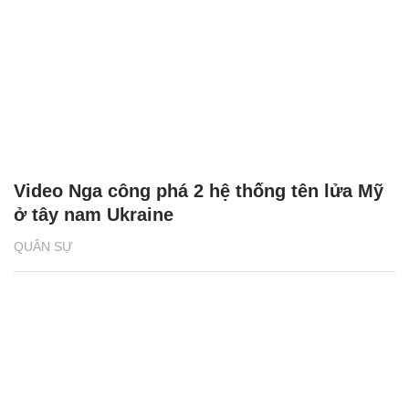
Video Nga công phá 2 hệ thống tên lửa Mỹ
ở tây nam Ukraine
QUÂN SỰ