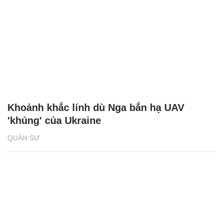
Khoảnh khắc lính dù Nga bắn hạ UAV
'khủng' của Ukraine
QUÂN SỰ