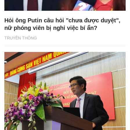
Hỏi ông Putin câu hỏi "chưa được duyệt",
nữ phóng viên bị nghỉ việc bí ẩn?
TRUYỀN THÔNG