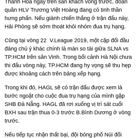
Thanh Hóa ngay trên sân khách vòng trước, đoàn
quân HLV Trương Việt Hoàng đang có tinh thần
hưng phấn. Nếu giành chiến thắng ở trận đấu này,
Hải Phòng sẽ sớm thoát khỏi nhóm đua trụ hạng.
Cũng tại vòng 22 V.League 2019, một cặp đối đầu
đáng chú ý khác chính là màn so tài giữa SLNA vs
TP.HCM trên sân Vinh. Trong bối cảnh Hà Nội chưa
thi đấu vòng này, TP.HCM đang hy vọng sẽ thu hẹp
được khoảng cách trên bảng xếp hạng.
Trong khi đó, HAGL sẽ có trận đấu được xem là
bước ngoặt cho cuộc đua trụ hạng của mình gặp
SHB Đà Nẵng. HAGL đã rơi xuống vị trí sát cuối
BXH sau trận thua 0-3 trước B.Bình Dương ở vòng
trước.
Nếu tiếp tục nhận thất bại, đội bóng phố Núi đối