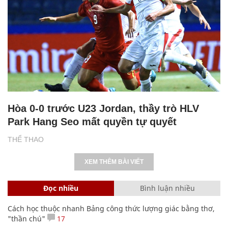
Hòa 0-0 trước U23 Jordan, thầy trò HLV
Park Hang Seo mất quyền tự quyết
THỂ THAO
XEM THÊM BÀI VIẾT
Đọc nhiều
Bình luận nhiều
Cách học thuộc nhanh Bảng công thức lượng giác bằng thơ,
"thần chú"
17