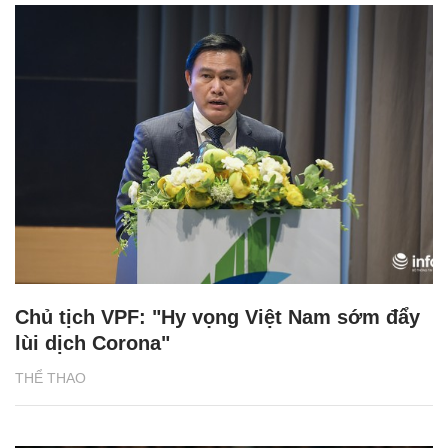
Chủ tịch VPF: "Hy vọng Việt Nam sớm đẩy
lùi dịch Corona"
THỂ THAO