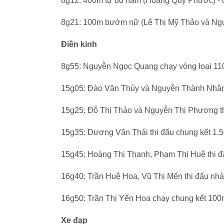
8g12: 400m tự do nam (Hoàng Quý Phước) - c
8g21: 100m bướm nữ (Lê Thị Mỹ Thảo và Nguy
Điền kinh
8g55: Nguyễn Ngọc Quang chạy vòng loại 11
15g05: Đào Văn Thủy và Nguyễn Thành Nhân 
15g25: Đỗ Thị Thảo và Nguyễn Thị Phương th
15g35: Dương Văn Thái thi đấu chung kết 1.
15g45: Hoàng Thị Thanh, Phạm Thị Huệ thi đ
16g40: Trần Huệ Hoa, Vũ Thị Mến thi đấu nh
16g50: Trần Thị Yến Hoa chạy chung kết 100
Xe đạp