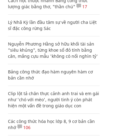
Cách học thuộc nhanh Bảng công thức
lượng giác bằng thơ, "thần chú"
17
Lý Nhã Kỳ lần đầu tâm sự về người cha Liệt
sĩ đặc công rừng Sác
Nguyễn Phương Hằng sở hữu khối tài sản
"siêu khủng", từng khoe sổ đỏ tính bằng
cân, mắng cựu mẫu 'không có nổi nghìn tỷ'
Bảng công thức đạo hàm nguyên hàm cơ
bản cần nhớ
Clip lột tả chân thực cảnh anh trai và em gái
như 'chó với mèo', người tinh ý còn phát
hiện một vấn đề trong giáo dục con
Các công thức hóa học lớp 8, 9 cơ bản cần
nhớ
106