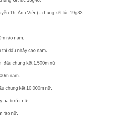
hung kết lúc 18g48.
ễn Thị Ánh Viên) - chung kết lúc 19g33.
0m rào nam.
thi đấu nhảy cao nam.
i đấu chung kết 1.500m nữ.
500m nam.
ấu chung kết 10.000m nữ.
ảy ba bước nữ.
m rào nữ.