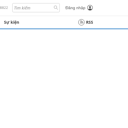
18822
Đăng nhập
Sự kiện
RSS