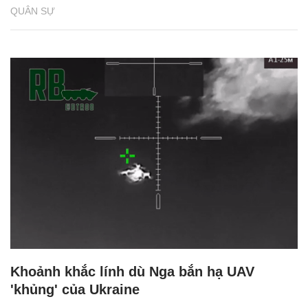
QUÂN SỰ
Khoảnh khắc lính dù Nga bắn hạ UAV
'khủng' của Ukraine