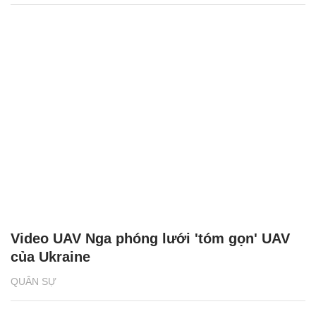
Video UAV Nga phóng lưới 'tóm gọn' UAV
của Ukraine
QUÂN SỰ