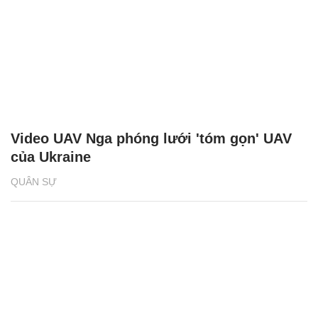
Video UAV Nga phóng lưới 'tóm gọn' UAV
của Ukraine
QUÂN SỰ