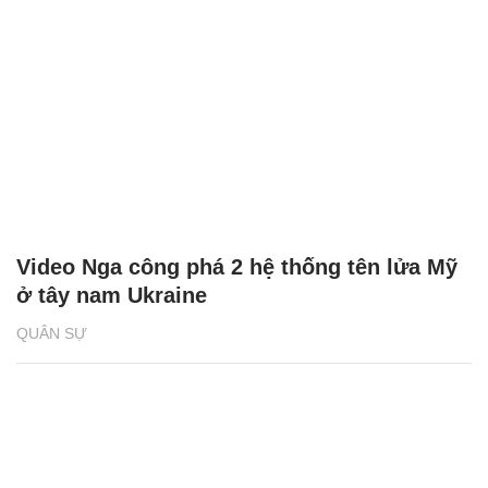
Video Nga công phá 2 hệ thống tên lửa Mỹ
ở tây nam Ukraine
QUÂN SỰ