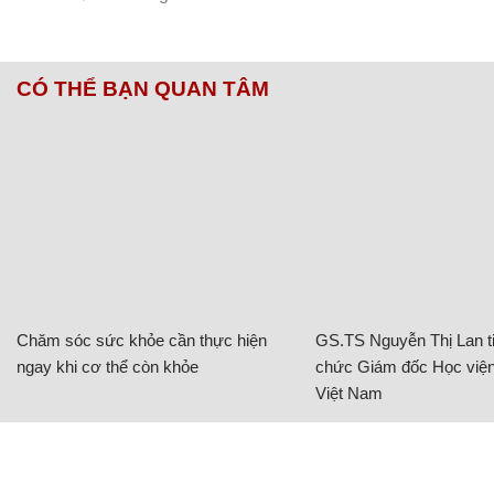
CÓ THỂ BẠN QUAN TÂM
Chăm sóc sức khỏe cần thực hiện
GS.TS Nguyễn Thị Lan ti
ngay khi cơ thể còn khỏe
chức Giám đốc Học viện
Việt Nam