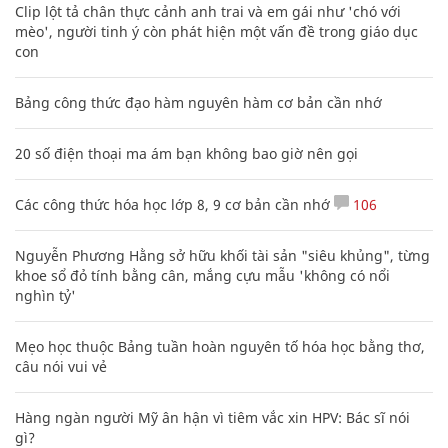
Clip lột tả chân thực cảnh anh trai và em gái như 'chó với
mèo', người tinh ý còn phát hiện một vấn đề trong giáo dục
con
Bảng công thức đạo hàm nguyên hàm cơ bản cần nhớ
20 số điện thoại ma ám bạn không bao giờ nên gọi
Các công thức hóa học lớp 8, 9 cơ bản cần nhớ
106
Nguyễn Phương Hằng sở hữu khối tài sản "siêu khủng", từng
khoe sổ đỏ tính bằng cân, mắng cựu mẫu 'không có nổi
nghìn tỷ'
Mẹo học thuộc Bảng tuần hoàn nguyên tố hóa học bằng thơ,
câu nói vui vẻ
Hàng ngàn người Mỹ ân hận vì tiêm vắc xin HPV: Bác sĩ nói
gì?