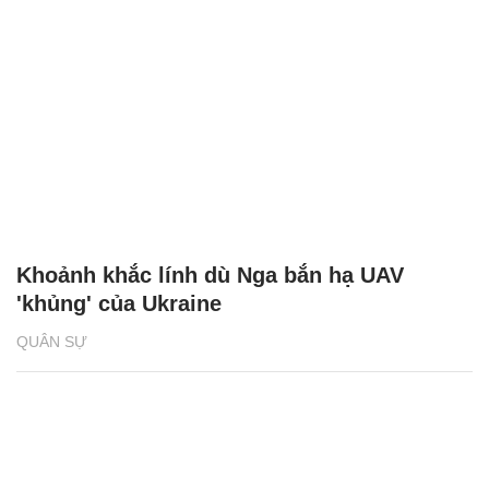
Khoảnh khắc lính dù Nga bắn hạ UAV
'khủng' của Ukraine
QUÂN SỰ