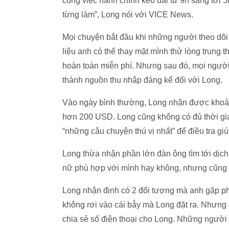
công việc hành chính kéo dài từ 9h sáng tới 5
từng làm”, Long nói với VICE News.
Mọi chuyện bắt đầu khi những người theo dõi 
liệu anh có thể thay mặt mình thử lòng trung 
hoàn toàn miễn phí. Nhưng sau đó, mọi người đ
thành nguồn thu nhập đáng kể đối với Long.
Vào ngày bình thường, Long nhận được khoả
hơn 200 USD. Long cũng không có đủ thời gia
“những câu chuyện thú vị nhất” để điều tra giú
Long thừa nhận phần lớn đàn ông tìm tới dịch 
nữ phù hợp với mình hay không, nhưng cũng có
Long nhận định có 2 đối tượng mà anh gặp phải
không rơi vào cái bẫy mà Long đặt ra. Nhưng 
chia sẻ số điện thoại cho Long. Những người 