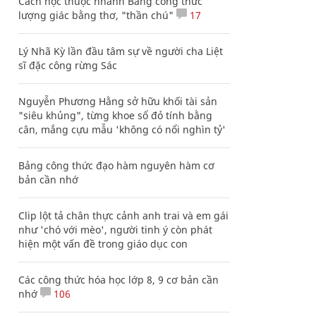
Cách học thuộc nhanh Bảng công thức
lượng giác bằng thơ, "thần chú"
17
Lý Nhã Kỳ lần đầu tâm sự về người cha Liệt
sĩ đặc công rừng Sác
Nguyễn Phương Hằng sở hữu khối tài sản
"siêu khủng", từng khoe sổ đỏ tính bằng
cân, mắng cựu mẫu 'không có nổi nghìn tỷ'
Bảng công thức đạo hàm nguyên hàm cơ
bản cần nhớ
Clip lột tả chân thực cảnh anh trai và em gái
như 'chó với mèo', người tinh ý còn phát
hiện một vấn đề trong giáo dục con
Các công thức hóa học lớp 8, 9 cơ bản cần
nhớ
106