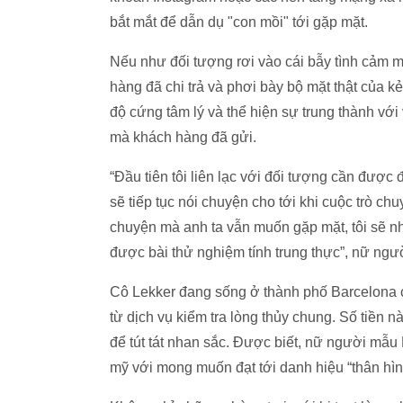
bắt mắt để dẫn dụ "con mồi" tới gặp mặt.
Nếu như đối tượng rơi vào cái bẫy tình cảm m
hàng đã chi trả và phơi bày bộ mặt thật của 
độ cứng tâm lý và thể hiện sự trung thành vớ
mà khách hàng đã gửi.
“Đầu tiên tôi liên lạc với đối tượng cần được đ
sẽ tiếp tục nói chuyện cho tới khi cuộc trò c
chuyện mà anh ta vẫn muốn gặp mặt, tôi sẽ n
được bài thử nghiệm tính trung thực”, nữ ngườ
Cô Lekker đang sống ở thành phố Barcelona
từ dịch vụ kiểm tra lòng thủy chung. Số tiền 
để tút tát nhan sắc. Được biết, nữ người mẫ
mỹ với mong muốn đạt tới danh hiệu “thân hình