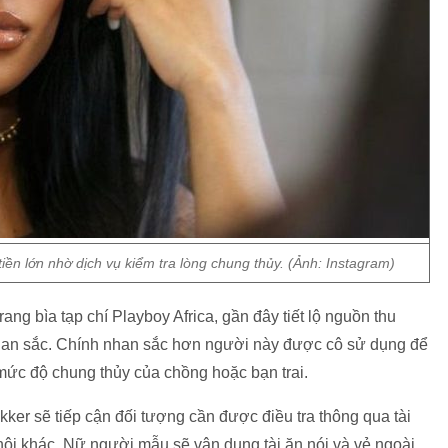
iền lớn nhờ dịch vụ kiểm tra lòng chung thủy. (Ảnh: Instagram)
ng bìa tạp chí Playboy Africa, gần đây tiết lộ nguồn thu
han sắc. Chính nhan sắc hơn người này được cô sử dụng để
mức độ chung thủy của chồng hoặc bạn trai.
ker sẽ tiếp cận đối tượng cần được điều tra thông qua tài
ội khác. Nữ người mẫu sẽ vận dụng tài ăn nói và vẻ ngoài