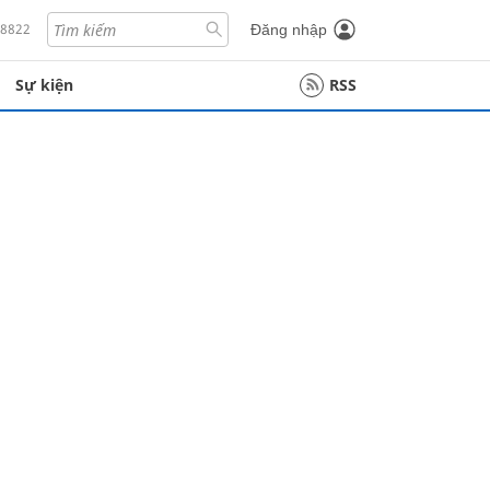
18822
Đăng nhập
Sự kiện
RSS