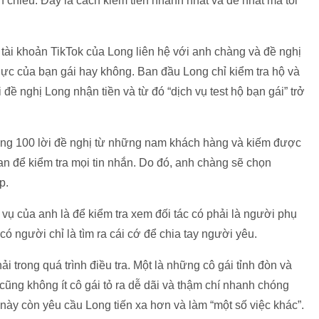
h chiều. Đây là cách kiếm tiền nhanh nhất và dễ nhất mà tôi
tài khoản TikTok của Long liên hệ với anh chàng và đề nghị
thực của bạn gái hay không. Ban đầu Long chỉ kiểm tra hộ và
ề nghị Long nhận tiền và từ đó “dịch vụ test hộ bạn gái” trở
ng 100 lời đề nghị từ những nam khách hàng và kiếm được
n để kiểm tra mọi tin nhắn. Do đó, anh chàng sẽ chọn
p.
vụ của anh là để kiểm tra xem đối tác có phải là người phụ
 người chỉ là tìm ra cái cớ để chia tay người yêu.
 trong quá trình điều tra. Một là những cô gái tỉnh đòn và
cũng không ít cô gái tỏ ra dễ dãi và thậm chí nhanh chóng
này còn yêu cầu Long tiến xa hơn và làm “một số việc khác”.