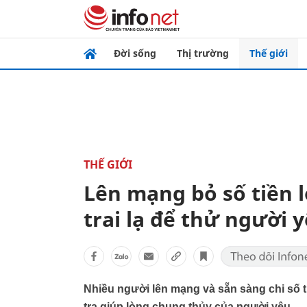
Đời sống
Thị trường
Thế giới
THẾ GIỚI
Lên mạng bỏ số tiền 
trai lạ để thử người 
Nhiều người lên mạng và sẵn sàng chi số t
tra giúp lòng chung thủy của người yêu.