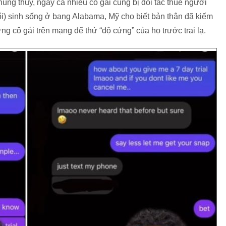
hung thủy, ngay cả nhiều cô gái cũng bị đối tác thuê người
tuổi) sinh sống ở bang Alabama, Mỹ cho biết bản thân đã kiếm
 cô gái trên mạng để thử “độ cứng” của họ trước trai lạ.