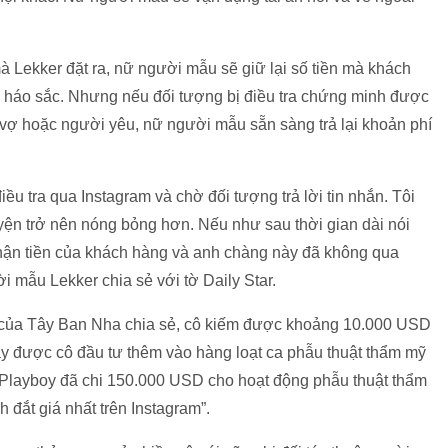
à Lekker đặt ra, nữ người mẫu sẽ giữ lại số tiền mà khách
kẻ háo sắc. Nhưng nếu đối tượng bị điều tra chứng minh được
i vợ hoặc người yêu, nữ người mẫu sẵn sàng trả lại khoản phí
iều tra qua Instagram và chờ đối tượng trả lời tin nhắn. Tôi
huyện trở nên nóng bỏng hơn. Nếu như sau thời gian dài nói
hận tiền của khách hàng và anh chàng này đã không qua
i mẫu Lekker chia sẻ với tờ Daily Star.
 của Tây Ban Nha chia sẻ, cô kiếm được khoảng 10.000 USD
này được cô đầu tư thêm vào hàng loạt ca phẫu thuật thẩm mỹ
u Playboy đã chi 150.000 USD cho hoạt động phẫu thuật thẩm
 đắt giá nhất trên Instagram”.