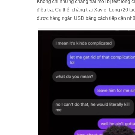
Không chỉ những chàng trai mới bị test lòng c
điều tra. Cụ thể, chàng trai Xavier Long (20 
được hàng ngàn USD bằng cách tiếp cận những