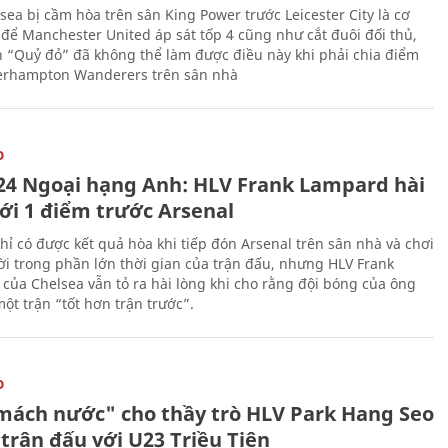
sea bị cầm hòa trên sân King Power trước Leicester City là cơ
 để Manchester United áp sát tốp 4 cũng như cắt đuôi đối thủ,
n “Quỷ đỏ” đã không thể làm được điều này khi phải chia điểm
erhampton Wanderers trên sân nhà
O
24 Ngoại hạng Anh: HLV Frank Lampard hài
với 1 điểm trước Arsenal
hỉ có được kết quả hòa khi tiếp đón Arsenal trên sân nhà và chơi
i trong phần lớn thời gian của trận đấu, nhưng HLV Frank
của Chelsea vẫn tỏ ra hài lòng khi cho rằng đội bóng của ông
ột trận “tốt hơn trận trước”.
O
mách nước" cho thầy trò HLV Park Hang Seo
trận đấu với U23 Triều Tiên