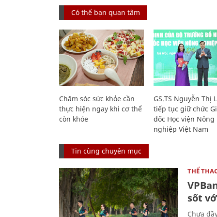
Có thể bạn quan tâm
Chăm sóc sức khỏe cần
GS.TS Nguyễn Thị 
thực hiện ngay khi cơ thể
tiếp tục giữ chức 
còn khỏe
đốc Học viện Nông
nghiệp Việt Nam
Tin cùng chuyên mục
THỂ THA
VPBan
sốt vớ
Chưa đầy