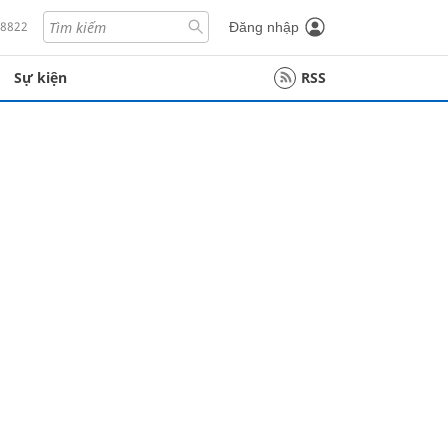
18822
Đăng nhập
Sự kiện
RSS