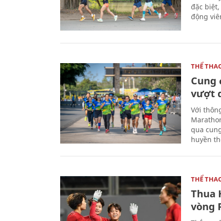
đặc biệt
động viên
THỂ THA
Cung 
vượt 
Với thôn
Marathon
qua cung
huyền th
THỂ THA
Thua 
vòng P