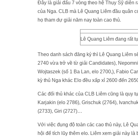
Đây là giải đấu 7 vòng theo hệ Thụy Sỹ diễn 
của Nga. CLB mà Lê Quang Liêm đầu quân có 
họ tham dự giải năm nay toàn cao thủ.
Lê Quang Liêm đang rất t
Theo danh sách đăng ký thì Lê Quang Liêm sẽ
2740 vừa trở về từ giải Candidates), Nepomni
Wojtaszek (số 1 Ba Lan, elo 2700,), Fabio Caru
kỳ thủ Nga khác Elo đều xấp xỉ 2600 đến 2650
Các đối thủ khác của CLB Liêm cũng là quy tụ 
Karjakin (elo 2786), Grischuk (2764), Ivanch
(2733), Giri (2727)…
Với việc đụng độ toàn các cao thủ này, Lê Qu
hội để tích lũy thêm elo. Liêm xem giải này là 