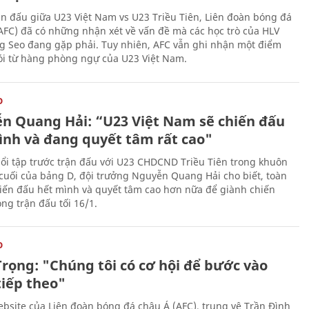
ận đấu giữa U23 Việt Nam vs U23 Triều Tiên, Liên đoàn bóng đá
AFC) đã có những nhận xét về vấn đề mà các học trò của HLV
g Seo đang gặp phải. Tuy nhiên, AFC vẫn ghi nhận một điểm
lói từ hàng phòng ngự của U23 Việt Nam.
O
n Quang Hải: “U23 Việt Nam sẽ chiến đấu
ình và đang quyết tâm rất cao"
ổi tập trước trận đấu với U23 CHDCND Triều Tiên trong khuôn
 cuối của bảng D, đội trưởng Nguyễn Quang Hải cho biết, toàn
hiến đấu hết mình và quyết tâm cao hơn nữa để giành chiến
ng trận đấu tối 16/1.
O
Trọng: "Chúng tôi có cơ hội để bước vào
tiếp theo"
website của Liên đoàn bóng đá châu Á (AFC), trung vệ Trần Đình