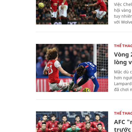
Việc Chel
hội vàng
tuy nhiê
với Wolv
THỂ THA
Vòng 
lòng 
Mặc dù c
hơn ngườ
Lampard 
đã chơi m
THỂ THA
AFC "
trước 