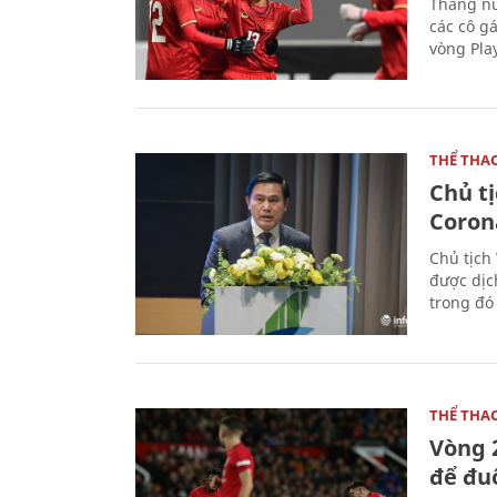
Thắng nữ
các cô g
vòng Play
THỂ THA
Chủ t
Coron
Chủ tịch
được dịc
trong đó
THỂ THA
Vòng 
để đu