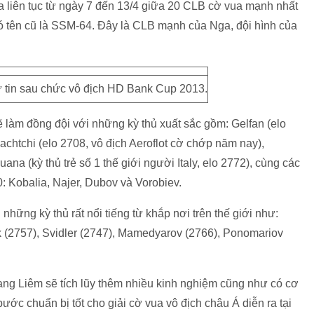
ra liên tục từ ngày 7 đến 13/4 giữa 20 CLB cờ vua mạnh nhất
tên cũ là SSM-64. Đây là CLB mạnh của Nga, đội hình của
ự tin sau chức vô địch HD Bank Cup 2013.
 làm đồng đội với những kỳ thủ xuất sắc gồm: Gelfan (elo
achtchi (elo 2708, vô địch Aeroflot cờ chớp năm nay),
ana (kỳ thủ trẻ số 1 thế giới người Italy, elo 2772), cùng các
: Kobalia, Najer, Dubov và Vorobiev.
những kỳ thủ rất nổi tiếng từ khắp nơi trên thế giới như:
uk (2757), Svidler (2747), Mamedyarov (2766), Ponomariov
ang Liêm sẽ tích lũy thêm nhiều kinh nghiệm cũng như có cơ
bước chuẩn bị tốt cho giải cờ vua vô địch châu Á diễn ra tại