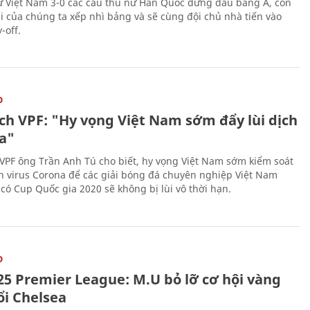
 Việt Nam 3-0 các cầu thủ nữ Hàn Quốc đứng đầu bảng A, còn
ái của chúng ta xếp nhì bảng và sẽ cùng đội chủ nhà tiến vào
-off.
O
ịch VPF: "Hy vọng Việt Nam sớm đẩy lùi dịch
a"
 VPF ông Trần Anh Tú cho biết, hy vọng Việt Nam sớm kiểm soát
h virus Corona để các giải bóng đá chuyên nghiệp Việt Nam
 có Cup Quốc gia 2020 sẽ không bị lùi vô thời hạn.
O
25 Premier League: M.U bỏ lỡ cơ hội vàng
ổi Chelsea