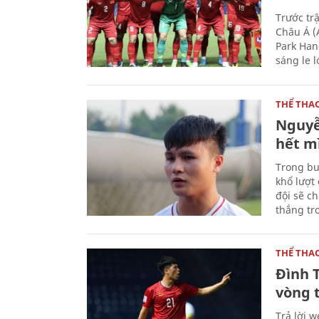
Trước tr
Châu Á (
Park Han
sáng le 
THỂ THA
Nguyễ
hết m
Trong bu
khổ lượt
đội sẽ c
thắng tro
THỂ THA
Đình 
vòng 
Trả lời 