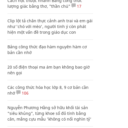
Cách học thuộc nhanh Bảng công thức
lượng giác bằng thơ, "thần chú"
17
Clip lột tả chân thực cảnh anh trai và em gái
như 'chó với mèo', người tinh ý còn phát
hiện một vấn đề trong giáo dục con
Bảng công thức đạo hàm nguyên hàm cơ
bản cần nhớ
20 số điện thoại ma ám bạn không bao giờ
nên gọi
Các công thức hóa học lớp 8, 9 cơ bản cần
nhớ
106
Nguyễn Phương Hằng sở hữu khối tài sản
"siêu khủng", từng khoe sổ đỏ tính bằng
cân, mắng cựu mẫu 'không có nổi nghìn tỷ'