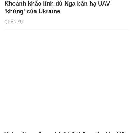
Khoảnh khắc lính dù Nga bắn hạ UAV
'khủng' của Ukraine
QUÂN SỰ