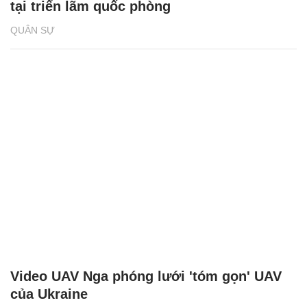
tại triển lãm quốc phòng
QUÂN SỰ
Video UAV Nga phóng lưới 'tóm gọn' UAV
của Ukraine