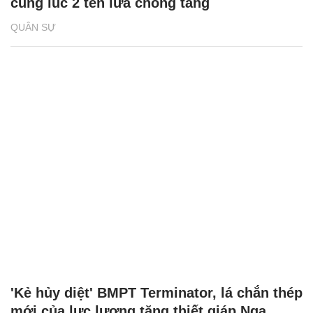
cùng lúc 2 tên lửa chống tăng
QUÂN SỰ
'Kẻ hủy diệt' BMPT Terminator, lá chắn thép
mới của lực lượng tăng thiết giáp Nga