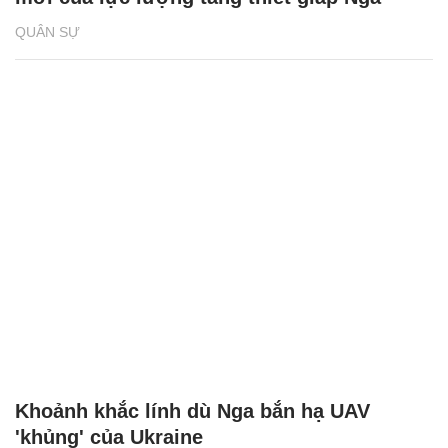
QUÂN SỰ
Khoảnh khắc lính dù Nga bắn hạ UAV
'khủng' của Ukraine