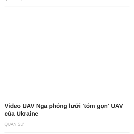
Video UAV Nga phóng lưới 'tóm gọn' UAV
của Ukraine
QUÂN SỰ