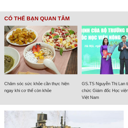
CÓ THỂ BẠN QUAN TÂM
Chăm sóc sức khỏe cần thực hiện
GS.TS Nguyễn Thị Lan ti
ngay khi cơ thể còn khỏe
chức Giám đốc Học viện
Việt Nam