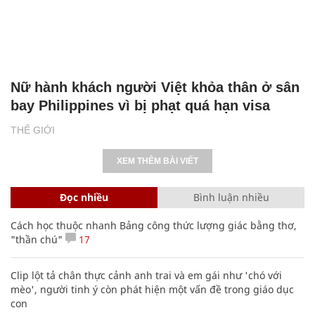
Nữ hành khách người Việt khỏa thân ở sân
bay Philippines vì bị phạt quá hạn visa
THẾ GIỚI
XEM THÊM BÀI VIẾT
Đọc nhiều
Bình luận nhiều
Cách học thuộc nhanh Bảng công thức lượng giác bằng thơ,
"thần chú"
17
Clip lột tả chân thực cảnh anh trai và em gái như 'chó với
mèo', người tinh ý còn phát hiện một vấn đề trong giáo dục
con