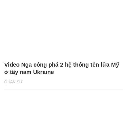
Video Nga công phá 2 hệ thống tên lửa Mỹ
ở tây nam Ukraine
QUÂN SỰ