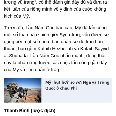
lượng vũ trang”, có thể đánh giá đầy đủ và đưa ra
kết luận của riêng mình về ý định của cuộc không
kích của Mỹ.
Trước đó, Lầu Năm Góc báo cáo, Mỹ đã tấn công
một số tòa nhà ở biên giới Syria-Iraq, vốn được sử
dụng bởi một số nhóm bán quân sự do Iran hậu
thuẫn, bao gồm Kataib Hezbollah và Kataib Sayyid
al-Shuhada. Lầu Năm Góc nhấn mạnh, động thái
này là phản ứng trước các cuộc tấn công gần đây
của Mỹ và liên quân ở Iraq.
Mỹ ‘hụt hơi’ so với Nga và Trung
Quốc ở châu Phi
Thanh Bình (lược dịch)