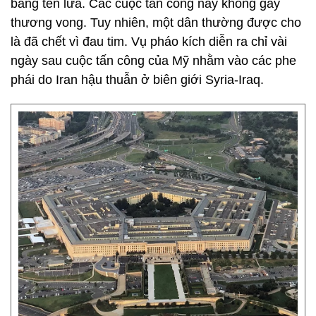
bằng tên lửa. Các cuộc tấn công này không gây
thương vong. Tuy nhiên, một dân thường được cho
là đã chết vì đau tim. Vụ pháo kích diễn ra chỉ vài
ngày sau cuộc tấn công của Mỹ nhằm vào các phe
phái do Iran hậu thuẫn ở biên giới Syria-Iraq.