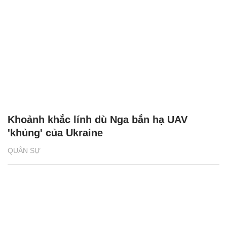
Khoảnh khắc lính dù Nga bắn hạ UAV
'khủng' của Ukraine
QUÂN SỰ