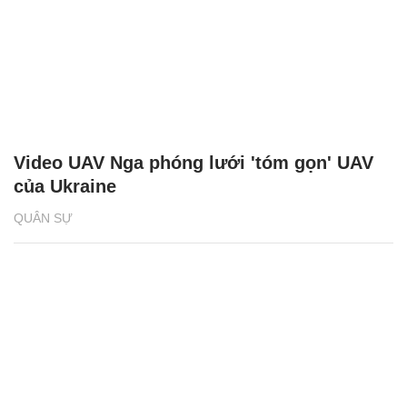
Video UAV Nga phóng lưới 'tóm gọn' UAV
của Ukraine
QUÂN SỰ