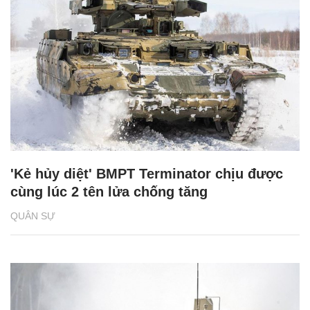
'Kẻ hủy diệt' BMPT Terminator chịu được
cùng lúc 2 tên lửa chống tăng
QUÂN SỰ