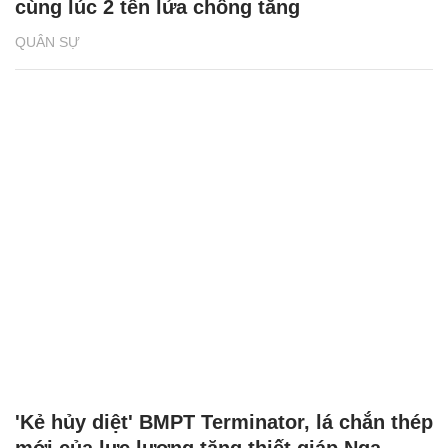
cùng lúc 2 tên lửa chống tăng
QUÂN SỰ
'Kẻ hủy diệt' BMPT Terminator, lá chắn thép
mới của lực lượng tăng thiết giáp Nga