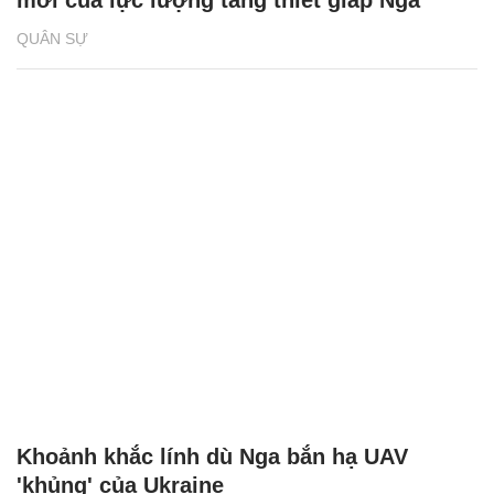
QUÂN SỰ
Khoảnh khắc lính dù Nga bắn hạ UAV
'khủng' của Ukraine