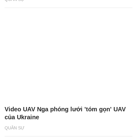
Video UAV Nga phóng lưới 'tóm gọn' UAV
của Ukraine
QUÂN SỰ