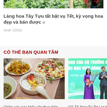
Làng hoa Tây Tựu tất bật vụ Tết, kỳ vọng hoa
đẹp và bán được
NHỊP SỐNG
CÓ THỂ BẠN QUAN TÂM
Chăm sóc sức khỏe cần thực hiện
GS.TS Nguyễn Thị Lan ti