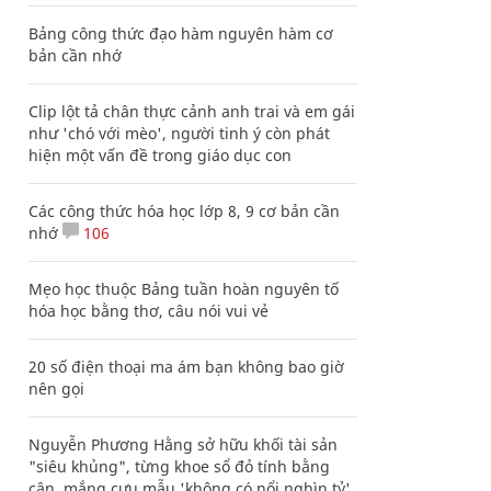
Bảng công thức đạo hàm nguyên hàm cơ
bản cần nhớ
Clip lột tả chân thực cảnh anh trai và em gái
như 'chó với mèo', người tinh ý còn phát
hiện một vấn đề trong giáo dục con
Các công thức hóa học lớp 8, 9 cơ bản cần
nhớ
106
Mẹo học thuộc Bảng tuần hoàn nguyên tố
hóa học bằng thơ, câu nói vui vẻ
20 số điện thoại ma ám bạn không bao giờ
nên gọi
Nguyễn Phương Hằng sở hữu khối tài sản
"siêu khủng", từng khoe sổ đỏ tính bằng
cân, mắng cựu mẫu 'không có nổi nghìn tỷ'