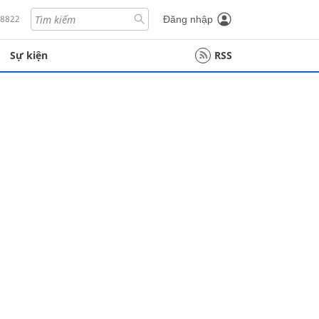
18822
Đăng nhập
Sự kiện
RSS