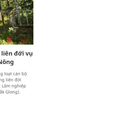
liên đới vụ
 Nông
g loạt cán bộ
g liên đới
c Lâm nghiệp
ắk Glong).