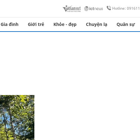
Hotline: 09161
Gia đình
Giới trẻ
Khỏe - đẹp
Chuyện lạ
Quân sự