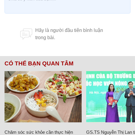
CÓ THỂ BẠN QUAN TÂM
Chăm sóc sức khỏe cần thực hiện
GS.TS Nguyễn Thị Lan ti