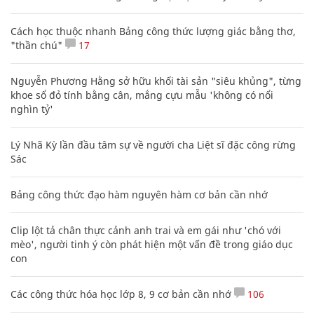
Cách học thuộc nhanh Bảng công thức lượng giác bằng thơ,
"thần chú"
17
Nguyễn Phương Hằng sở hữu khối tài sản "siêu khủng", từng
khoe sổ đỏ tính bằng cân, mắng cựu mẫu 'không có nổi
nghìn tỷ'
Lý Nhã Kỳ lần đầu tâm sự về người cha Liệt sĩ đặc công rừng
Sác
Bảng công thức đạo hàm nguyên hàm cơ bản cần nhớ
Clip lột tả chân thực cảnh anh trai và em gái như 'chó với
mèo', người tinh ý còn phát hiện một vấn đề trong giáo dục
con
Các công thức hóa học lớp 8, 9 cơ bản cần nhớ
106