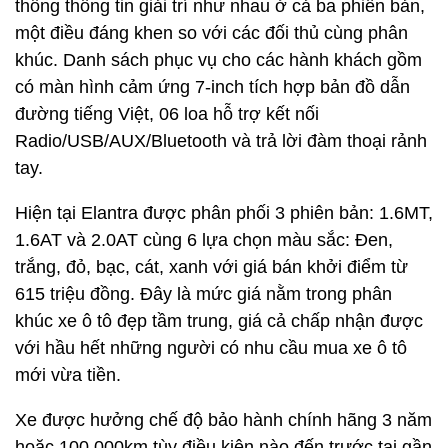
thống thông tin giải trí như nhau ở cả ba phiên bản,
một điều đáng khen so với các đối thủ cùng phân
khúc. Danh sách phục vụ cho các hành khách gồm
có màn hình cảm ứng 7-inch tích hợp bản đồ dẫn
đường tiếng Việt, 06 loa hỗ trợ kết nối
Radio/USB/AUX/Bluetooth và trả lời đàm thoại rảnh
tay.
Hiện tại Elantra được phân phối 3 phiên bản: 1.6MT,
1.6AT và 2.0AT cùng 6 lựa chọn màu sắc: Đen,
trắng, đỏ, bạc, cát, xanh với giá bán khởi điểm từ
615 triệu đồng. Đây là mức giá nằm trong phân
khúc xe ô tô đẹp tầm trung, giá cả chấp nhận được
với hầu hết những người có nhu cầu mua xe ô tô
mới vừa tiền.
Xe được hưởng chế độ bảo hành chính hãng 3 năm
hoặc 100.000km tùy điều kiện nào đến trước tại gần