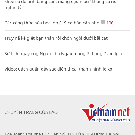
khoe sổ đỏ tính bằng cân, mắng cựu mẫu 'không có nổi
nghìn tỷ'
Các công thức hóa học lớp 8, 9 cơ bản cần nhớ
106
Truy nã kẻ giết bạn thân rồi chôn ngồi dưới bãi cát
Sự tích ngày ông Ngâu - bà Ngâu mùng 7 tháng 7 âm lịch
Video: Cách quấn dây sạc điện thoại thành hình lò xo
CHUYÊN TRANG CỦA BÁO
Tòa soạn: Tòa nhà Cục Tần Số, 115 Trần Duy Hưng Hà Nội