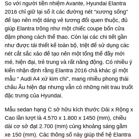
So với người tiền nhiệm Avante, Hyundai Elantra
2016 chỉ giữ lại số ít các đường nét “xương sống”
để tạo nên một dáng vẻ tương đối quen thuộc, đủ
giúp Elantra trông như một chiếc coupe bốn cửa
đậm phong cách thể thao. Còn lại các chi tiết gần
như được tái thiết kế toàn bộ, triệt để sử dụng các
nét cắt sắc xảo để tạo nên một tổng thể đầy mới
mẻ, hiện đại, trẻ trung và rất năng động. Có nhiều ý
kiến nhận định rằng Elantra 2016 chả khác gì một
mẫu “ Audi A4 xứ kim chi”, mang nhiều phong thái
châu Âu hiện đại nhưng vẫn có những nét trau truốt
đặc trưng của Hyundai.
Mẫu sedan hạng C sở hữu kích thước Dài x Rộng x
Cao lần lượt là 4.570 x 1.800 x 1450 (mm), chiều
dài cơ sở đạt 2.700 (mm) cùng khoảng sáng gầm
xe 150 (mm). Các thông số này giúp thế hệ Elantra