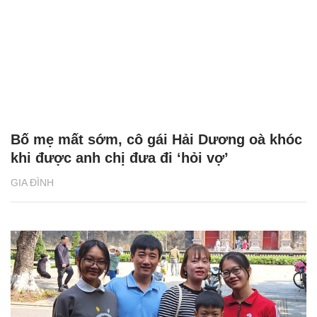
Bố mẹ mất sớm, cô gái Hải Dương oà khóc
khi được anh chị đưa đi ‘hỏi vợ’
GIA ĐÌNH