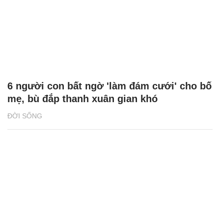
6 người con bất ngờ 'làm đám cưới' cho bố
mẹ, bù đắp thanh xuân gian khó
ĐỜI SỐNG