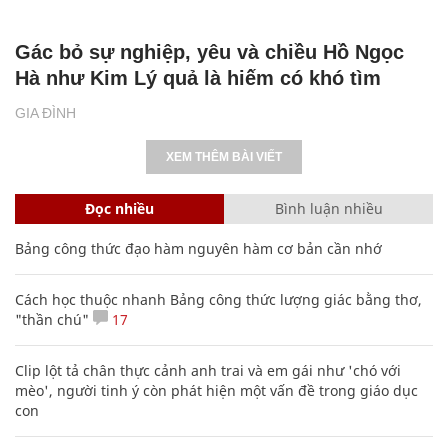
Gác bỏ sự nghiệp, yêu và chiều Hồ Ngọc
Hà như Kim Lý quả là hiếm có khó tìm
GIA ĐÌNH
XEM THÊM BÀI VIẾT
Đọc nhiều
Bình luận nhiều
Bảng công thức đạo hàm nguyên hàm cơ bản cần nhớ
Cách học thuộc nhanh Bảng công thức lượng giác bằng thơ,
"thần chú"
17
Clip lột tả chân thực cảnh anh trai và em gái như 'chó với
mèo', người tinh ý còn phát hiện một vấn đề trong giáo dục
con