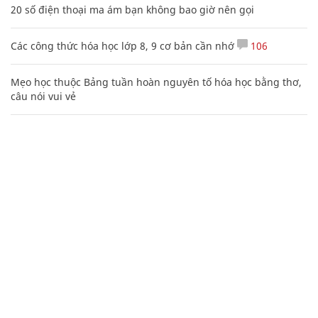
20 số điện thoại ma ám bạn không bao giờ nên gọi
Các công thức hóa học lớp 8, 9 cơ bản cần nhớ
106
Mẹo học thuộc Bảng tuần hoàn nguyên tố hóa học bằng thơ,
câu nói vui vẻ
Tổng hợp những status hay về cuộc sống mang ý nghĩa thay
đổi cuộc đời
Phó Đoàn ĐBQH Hà Giang Vương Ngọc Hà bị kỷ luật
Tìm hiểu tư tưởng Nguyễn Du qua đoạn kết Truyện Kiều
1