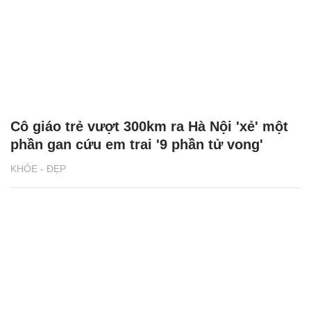
Cô giáo trẻ vượt 300km ra Hà Nội 'xẻ' một
phần gan cứu em trai '9 phần tử vong'
KHỎE - ĐẸP