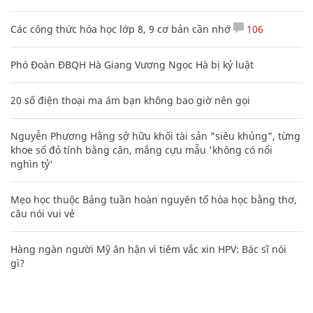
Các công thức hóa học lớp 8, 9 cơ bản cần nhớ
106
Phó Đoàn ĐBQH Hà Giang Vương Ngọc Hà bị kỷ luật
20 số điện thoại ma ám bạn không bao giờ nên gọi
Nguyễn Phương Hằng sở hữu khối tài sản "siêu khủng", từng
khoe sổ đỏ tính bằng cân, mắng cựu mẫu 'không có nổi
nghìn tỷ'
Mẹo học thuộc Bảng tuần hoàn nguyên tố hóa học bằng thơ,
câu nói vui vẻ
Hàng ngàn người Mỹ ân hận vì tiêm vắc xin HPV: Bác sĩ nói
gì?