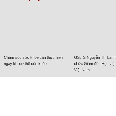
Chăm sóc sức khỏe cần thực hiện
GS.TS Nguyễn Thị Lan ti
ngay khi cơ thể còn khỏe
chức Giám đốc Học viện
Việt Nam