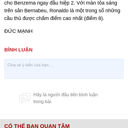
cho Benzema ngay đầu hiệp 2. Với màn tỏa sáng
trên sân Bernabeu, Ronaldo là một trong số những
cầu thủ được chấm điểm cao nhất (điểm 8).
ĐỨC MẠNH
CÓ THỂ BẠN QUAN TÂM