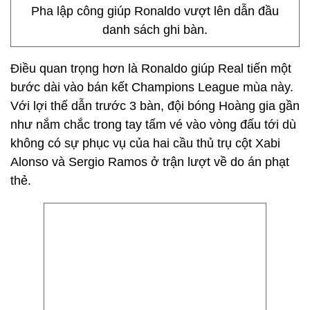
Pha lập công giúp Ronaldo vượt lên dẫn đầu
danh sách ghi bàn.
Điều quan trọng hơn là Ronaldo giúp Real tiến một
bước dài vào bán kết Champions League mùa này.
Với lợi thế dẫn trước 3 bàn, đội bóng Hoàng gia gần
như nắm chắc trong tay tấm vé vào vòng đấu tới dù
không có sự phục vụ của hai cầu thủ trụ cột Xabi
Alonso và Sergio Ramos ở trận lượt về do án phạt
thẻ.