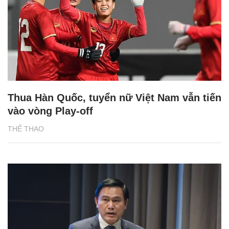
Thua Hàn Quốc, tuyển nữ Việt Nam vẫn tiến
vào vòng Play-off
THỂ THAO