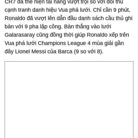
CR7 đã thể hiện tài năng vượt trội so với đối thủ
cạnh tranh danh hiệu Vua phá lưới. Chỉ cần 9 phút,
Ronaldo đã vượt lên dẫn đầu danh sách cầu thủ ghi
bàn với 9 pha lập công. Bàn thắng vào lưới
Galarasaray cũng đồng thời giúp Ronaldo xếp trên
Vua phá lưới Champions League 4 mùa giải gần
đây Lionel Messi của Barca (9 so với 8).