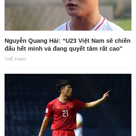
Nguyễn Quang Hải: “U23 Việt Nam sẽ chiến
đấu hết mình và đang quyết tâm rất cao"
THỂ THAO