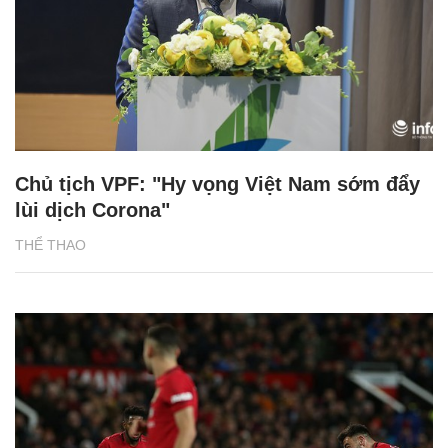
Chủ tịch VPF: "Hy vọng Việt Nam sớm đẩy
lùi dịch Corona"
THỂ THAO