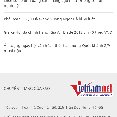
khoe sổ đỏ tính bằng cân, mắng cựu mẫu 'không có nổi
nghìn tỷ'
Phó Đoàn ĐBQH Hà Giang Vương Ngọc Hà bị kỷ luật
Giá xe Honda chính hãng: Giá Air Blade 2015 chỉ 40 triệu VNĐ
Ấn tượng ngày hội văn hóa - thể thao mừng Quốc khánh 2/9
ở Hải Hậu
CHUYÊN TRANG CỦA BÁO
Tòa soạn: Tòa nhà Cục Tần Số, 115 Trần Duy Hưng Hà Nội
Giấy phép hoạt động báo chí: Số 09/GP-BTTTT, Bộ Thông tin và