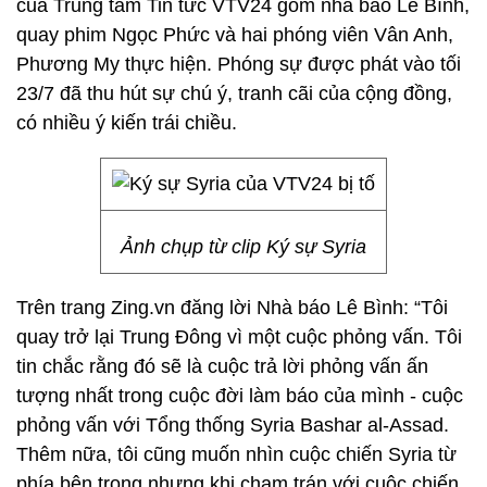
của Trung tâm Tin tức VTV24 gồm nhà báo Lê Bình,
quay phim Ngọc Phức và hai phóng viên Vân Anh,
Phương My thực hiện. Phóng sự được phát vào tối
23/7 đã thu hút sự chú ý, tranh cãi của cộng đồng,
có nhiều ý kiến trái chiều.
Ảnh chụp từ clip Ký sự Syria
Trên trang Zing.vn đăng lời Nhà báo Lê Bình: “Tôi
quay trở lại Trung Đông vì một cuộc phỏng vấn. Tôi
tin chắc rằng đó sẽ là cuộc trả lời phỏng vấn ấn
tượng nhất trong cuộc đời làm báo của mình - cuộc
phỏng vấn với Tổng thống Syria Bashar al-Assad.
Thêm nữa, tôi cũng muốn nhìn cuộc chiến Syria từ
phía bên trong nhưng khi chạm trán với cuộc chiến,