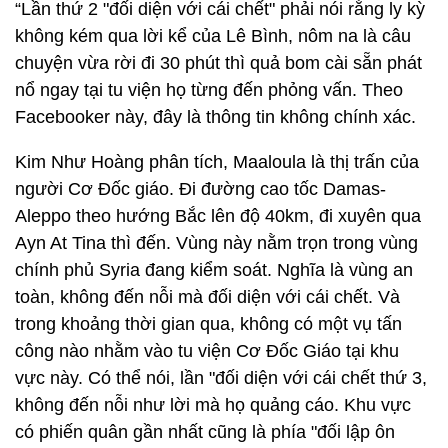
“Lần thứ 2 "đối diện với cái chết" phải nói rằng ly kỳ
không kém qua lời kể của Lê Bình, nôm na là câu
chuyện vừa rời đi 30 phút thì quả bom cài sẵn phát
nổ ngay tại tu viện họ từng đến phỏng vấn. Theo
Facebooker này, đây là thông tin không chính xác.
Kim Như Hoàng phân tích, Maaloula là thị trấn của
người Cơ Đốc giáo. Đi đường cao tốc Damas-
Aleppo theo hướng Bắc lên độ 40km, đi xuyên qua
Ayn At Tina thì đến. Vùng này nằm trọn trong vùng
chính phủ Syria đang kiểm soát. Nghĩa là vùng an
toàn, không đến nỗi mà đối diện với cái chết. Và
trong khoảng thời gian qua, không có một vụ tấn
công nào nhằm vào tu viện Cơ Đốc Giáo tại khu
vực này. Có thể nói, lần "đối diện với cái chết thứ 3,
không đến nỗi như lời mà họ quảng cáo. Khu vực
có phiến quân gần nhất cũng là phía "đối lập ôn