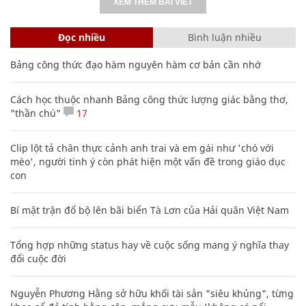
XEM THÊM BÀI VIẾT
Đọc nhiều
Bình luận nhiều
Bảng công thức đạo hàm nguyên hàm cơ bản cần nhớ
Cách học thuộc nhanh Bảng công thức lượng giác bằng thơ,
"thần chú"
17
Clip lột tả chân thực cảnh anh trai và em gái như 'chó với
mèo', người tinh ý còn phát hiện một vấn đề trong giáo dục
con
Bí mật trận đổ bộ lên bãi biển Tà Lơn của Hải quân Việt Nam
Tổng hợp những status hay về cuộc sống mang ý nghĩa thay
đổi cuộc đời
Nguyễn Phương Hằng sở hữu khối tài sản "siêu khủng", từng