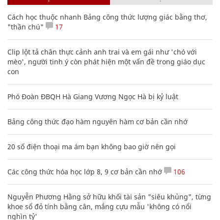
Cách học thuộc nhanh Bảng công thức lượng giác bằng thơ,
"thần chú"
17
Clip lột tả chân thực cảnh anh trai và em gái như 'chó với
mèo', người tinh ý còn phát hiện một vấn đề trong giáo dục
con
Phó Đoàn ĐBQH Hà Giang Vương Ngọc Hà bị kỷ luật
Bảng công thức đạo hàm nguyên hàm cơ bản cần nhớ
20 số điện thoại ma ám bạn không bao giờ nên gọi
Các công thức hóa học lớp 8, 9 cơ bản cần nhớ
106
Nguyễn Phương Hằng sở hữu khối tài sản "siêu khủng", từng
khoe sổ đỏ tính bằng cân, mắng cựu mẫu 'không có nổi
nghìn tỷ'