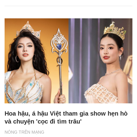
Hoa hậu, á hậu Việt tham gia show hẹn hò
và chuyện 'cọc đi tìm trâu'
NÓNG TRÊN MẠNG