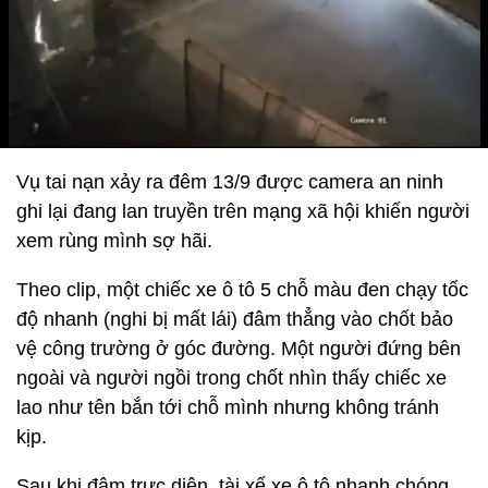
Vụ tai nạn xảy ra đêm 13/9 được camera an ninh
ghi lại đang lan truyền trên mạng xã hội khiến người
xem rùng mình sợ hãi.
Theo clip, một chiếc xe ô tô 5 chỗ màu đen chạy tốc
độ nhanh (nghi bị mất lái) đâm thẳng vào chốt bảo
vệ công trường ở góc đường. Một người đứng bên
ngoài và người ngồi trong chốt nhìn thấy chiếc xe
lao như tên bắn tới chỗ mình nhưng không tránh
kịp.
Sau khi đâm trực diện, tài xế xe ô tô nhanh chóng