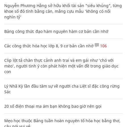
Nguyễn Phương Hằng sở hữu khối tài sản "siêu khủng", từng
khoe sổ đỏ tính bằng cân, mắng cựu mẫu 'không có nổi
nghìn tỷ'
Bảng công thức đạo hàm nguyên hàm cơ bản cần nhớ
Các công thức hóa học lớp 8, 9 cơ bản cần nhớ
106
Clip lột tả chân thực cảnh anh trai và em gái như 'chó với
mèo', người tinh ý còn phát hiện một vấn đề trong giáo dục
con
Lý Nhã Kỳ lần đầu tâm sự về người cha Liệt sĩ đặc công rừng
Sác
20 số điện thoại ma ám bạn không bao giờ nên gọi
Mẹo học thuộc Bảng tuần hoàn nguyên tố hóa học bằng thơ,
câu nói vui vẻ