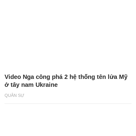
Video Nga công phá 2 hệ thống tên lửa Mỹ
ở tây nam Ukraine
QUÂN SỰ