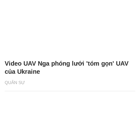
Video UAV Nga phóng lưới 'tóm gọn' UAV
của Ukraine
QUÂN SỰ