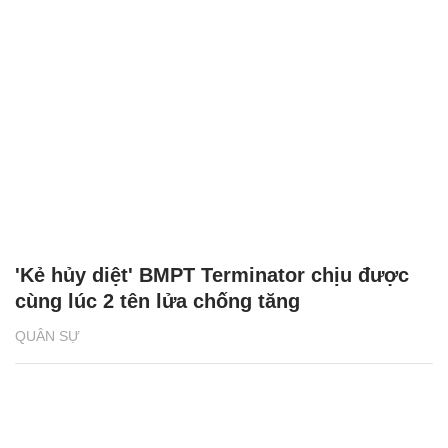
'Kẻ hủy diệt' BMPT Terminator chịu được
cùng lúc 2 tên lửa chống tăng
QUÂN SỰ