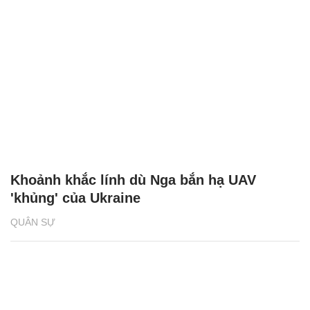
Khoảnh khắc lính dù Nga bắn hạ UAV
'khủng' của Ukraine
QUÂN SỰ