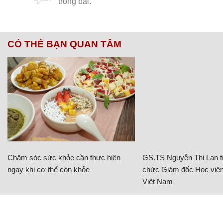
CÓ THỂ BẠN QUAN TÂM
Chăm sóc sức khỏe cần thực hiện
GS.TS Nguyễn Thị Lan ti
ngay khi cơ thể còn khỏe
chức Giám đốc Học viện
Việt Nam