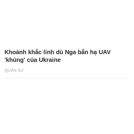
Khoảnh khắc lính dù Nga bắn hạ UAV
'khủng' của Ukraine
QUÂN SỰ