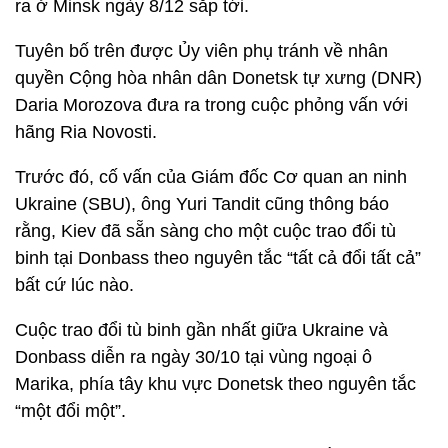
ra ở Minsk ngày 8/12 sắp tới.
Tuyên bố trên được Ủy viên phụ tránh về nhân
quyền Cộng hòa nhân dân Donetsk tự xưng (DNR)
Daria Morozova đưa ra trong cuộc phỏng vấn với
hãng Ria Novosti.
Trước đó, cố vấn của Giám đốc Cơ quan an ninh
Ukraine (SBU), ông Yuri Tandit cũng thông báo
rằng, Kiev đã sẵn sàng cho một cuộc trao đổi tù
binh tại Donbass theo nguyên tắc “tất cả đổi tất cả”
bất cứ lúc nào.
Cuộc trao đổi tù binh gần nhất giữa Ukraine và
Donbass diễn ra ngày 30/10 tại vùng ngoại ô
Marika, phía tây khu vực Donetsk theo nguyên tắc
“một đổi một”.