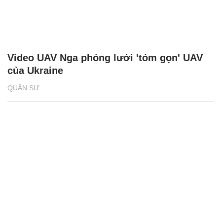
Video UAV Nga phóng lưới 'tóm gọn' UAV
của Ukraine
QUÂN SỰ