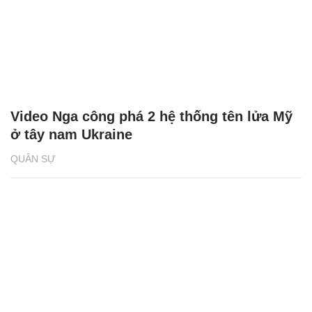
Video Nga công phá 2 hệ thống tên lửa Mỹ
ở tây nam Ukraine
QUÂN SỰ