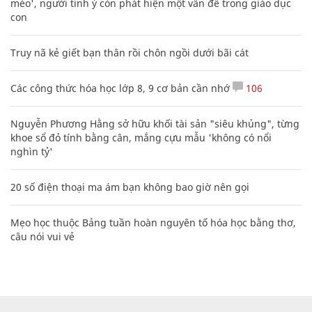
mèo', người tinh ý còn phát hiện một vấn đề trong giáo dục
con
Truy nã kẻ giết bạn thân rồi chôn ngồi dưới bãi cát
Các công thức hóa học lớp 8, 9 cơ bản cần nhớ
106
Nguyễn Phương Hằng sở hữu khối tài sản "siêu khủng", từng
khoe sổ đỏ tính bằng cân, mắng cựu mẫu 'không có nổi
nghìn tỷ'
20 số điện thoại ma ám bạn không bao giờ nên gọi
Mẹo học thuộc Bảng tuần hoàn nguyên tố hóa học bằng thơ,
câu nói vui vẻ