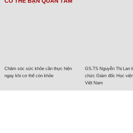
CÓ THỂ BẠN QUAN TÂM
Chăm sóc sức khỏe cần thực hiện
GS.TS Nguyễn Thị Lan ti
ngay khi cơ thể còn khỏe
chức Giám đốc Học viện
Việt Nam