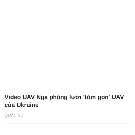
Video UAV Nga phóng lưới 'tóm gọn' UAV
của Ukraine
QUÂN SỰ