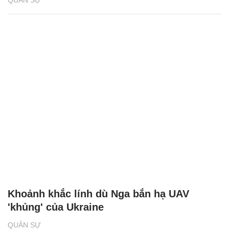
Khoảnh khắc lính dù Nga bắn hạ UAV
'khủng' của Ukraine
QUÂN SỰ