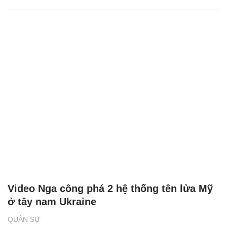
Video Nga công phá 2 hệ thống tên lửa Mỹ
ở tây nam Ukraine
QUÂN SỰ