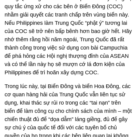
quy tắc ứng xử cho các bên ở Biển Đông (COC)
nhằm giải quyết các tranh chấp trên vùng biển này.
Nếu Philippines làm Trung Quốc “phật ý” tương lai
của COC sẽ trở nên bấp bênh hơn bao giờ hết. Hãy
nhớ thêm rằng hồi năm ngoái, Trung Quốc đã rất
thành công trong việc sử dụng con bài Campuchia
để phá hỏng các Hội nghị thượng đỉnh của ASEAN
và có thể lần này họ sẽ mượn cớ lá đơn kiện của
Philippines để trì hoãn xây dựng COC.
Trong lúc này, tại Biển Đông và biển Hoa Đông, các
cơ quan hàng hải của Trung Quốc vẫn liên tục sử
dụng, khai thác sự rủi ro trong các “tai nạn” trên
biển để làm công cụ cho chính sách của mình – một
chiến thuật đủ để “dọa dẫm” láng giềng, đủ để gây
sự chú ý của quốc tế đối với các tuyên bố chủ
quyền của họ trong khi các bên liên quan lại không