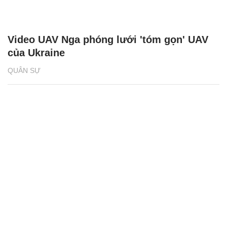
Video UAV Nga phóng lưới 'tóm gọn' UAV
của Ukraine
QUÂN SỰ