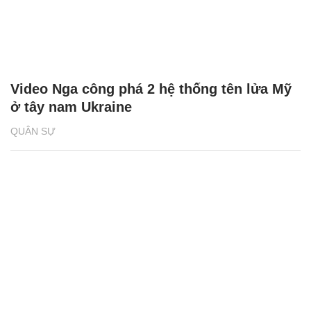
Video Nga công phá 2 hệ thống tên lửa Mỹ
ở tây nam Ukraine
QUÂN SỰ