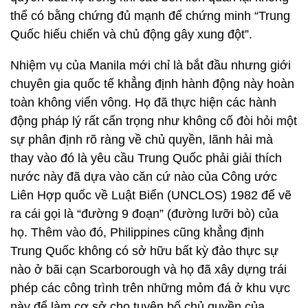
thể có bằng chứng đủ mạnh để chứng minh “Trung
Quốc hiếu chiến và chủ động gây xung đột”.
Nhiệm vụ của Manila mới chỉ là bắt đầu nhưng giới
chuyên gia quốc tế khẳng định hành động này hoàn
toàn không viển vông. Họ đã thực hiện các hành
động pháp lý rất cẩn trọng như không cố đòi hỏi một
sự phân định rõ ràng về chủ quyền, lãnh hải mà
thay vào đó là yêu cầu Trung Quốc phải giải thích
nước này đã dựa vào căn cứ nào của Công ước
Liên Hợp quốc về Luật Biển (UNCLOS) 1982 để vẽ
ra cái gọi là “đường 9 đoạn” (đường lưỡi bò) của
họ. Thêm vào đó, Philippines cũng khẳng định
Trung Quốc không có sở hữu bất kỳ đảo thực sự
nào ở bãi cạn Scarborough và họ đã xây dựng trái
phép các công trình trên những mỏm đá ở khu vực
này để làm cơ sở cho tuyên bố chủ quyền của