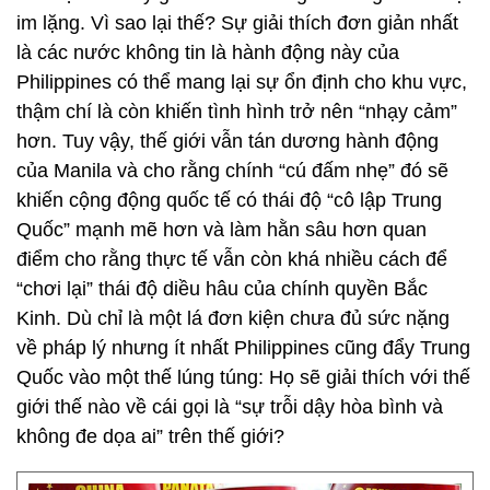
im lặng. Vì sao lại thế? Sự giải thích đơn giản nhất
là các nước không tin là hành động này của
Philippines có thể mang lại sự ổn định cho khu vực,
thậm chí là còn khiến tình hình trở nên “nhạy cảm”
hơn. Tuy vậy, thế giới vẫn tán dương hành động
của Manila và cho rằng chính “cú đấm nhẹ” đó sẽ
khiến cộng động quốc tế có thái độ “cô lập Trung
Quốc” mạnh mẽ hơn và làm hằn sâu hơn quan
điểm cho rằng thực tế vẫn còn khá nhiều cách để
“chơi lại” thái độ diều hâu của chính quyền Bắc
Kinh. Dù chỉ là một lá đơn kiện chưa đủ sức nặng
về pháp lý nhưng ít nhất Philippines cũng đẩy Trung
Quốc vào một thế lúng túng: Họ sẽ giải thích với thế
giới thế nào về cái gọi là “sự trỗi dậy hòa bình và
không đe dọa ai” trên thế giới?