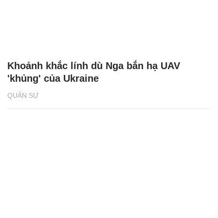
Khoảnh khắc lính dù Nga bắn hạ UAV
'khủng' của Ukraine
QUÂN SỰ