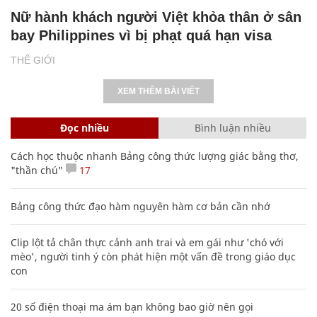
Nữ hành khách người Việt khỏa thân ở sân
bay Philippines vì bị phạt quá hạn visa
THẾ GIỚI
XEM THÊM BÀI VIẾT
Đọc nhiều
Bình luận nhiều
Cách học thuộc nhanh Bảng công thức lượng giác bằng thơ,
"thần chú"
17
Bảng công thức đạo hàm nguyên hàm cơ bản cần nhớ
Clip lột tả chân thực cảnh anh trai và em gái như 'chó với
mèo', người tinh ý còn phát hiện một vấn đề trong giáo dục
con
20 số điện thoại ma ám bạn không bao giờ nên gọi