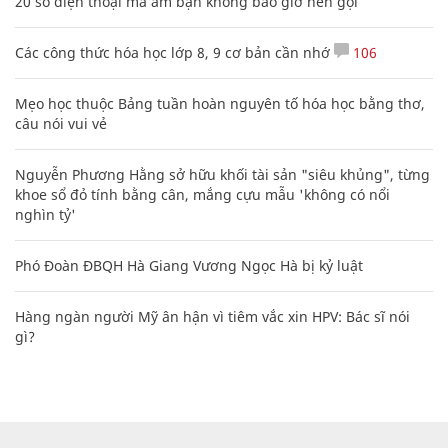
20 số điện thoại ma ám bạn không bao giờ nên gọi
Các công thức hóa học lớp 8, 9 cơ bản cần nhớ
106
Mẹo học thuộc Bảng tuần hoàn nguyên tố hóa học bằng thơ,
câu nói vui vẻ
Nguyễn Phương Hằng sở hữu khối tài sản "siêu khủng", từng
khoe sổ đỏ tính bằng cân, mắng cựu mẫu 'không có nổi
nghìn tỷ'
Phó Đoàn ĐBQH Hà Giang Vương Ngọc Hà bị kỷ luật
Hàng ngàn người Mỹ ân hận vì tiêm vắc xin HPV: Bác sĩ nói
gì?