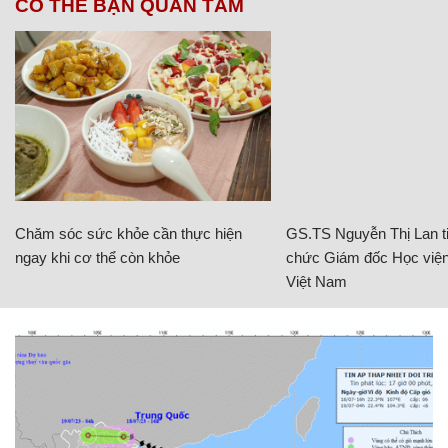
CÓ THỂ BẠN QUAN TÂM
Chăm sóc sức khỏe cần thực hiện
GS.TS Nguyễn Thị Lan ti
ngay khi cơ thể còn khỏe
chức Giám đốc Học viện
Việt Nam