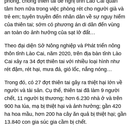
phòng, chống thiên tai đề nghị tỉnh Lào Cai quan
tâm hơn nữa trong việc phòng rét cho người già và
trẻ em; tuyên truyền đến nhân dân về sự nguy hiểm
của thiên tai; sớm có phương án di dân đến vùng
an toàn do ảnh hưởng của sạt lở đất…
Theo đại diện Sở Nông nghiệp và Phát triển nông
thôn tỉnh Lào Cai, năm 2020, trên địa bàn tỉnh Lào
Cai xảy ra 34 đợt thiên tai với nhiều loại hình như
rét đậm, rét hại, mưa đá, gió lốc, nắng nóng…
Trong đó, có 27 đợt thiên tai gây ra thiệt hại lớn về
người và tài sản. Cụ thể, thiên tai đã làm 9 người
chết, 11 người bị thương; hơn 6.230 nhà ở và trên
900 ha lúa, mạ bị thiệt hại và ảnh hưởng; gần 420
ha hoa mầu, hơn 200 ha cây ăn quả bị thiệt hại; gần
13.840 con gia súc gia cầm bị chết.