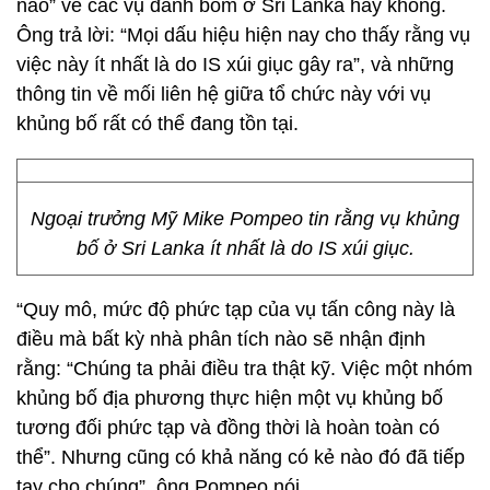
nào” về các vụ đánh bom ở Sri Lanka hay không.
Ông trả lời: “Mọi dấu hiệu hiện nay cho thấy rằng vụ
việc này ít nhất là do IS xúi giục gây ra”, và những
thông tin về mối liên hệ giữa tổ chức này với vụ
khủng bố rất có thể đang tồn tại.
Ngoại trưởng Mỹ Mike Pompeo tin rằng vụ khủng
bố ở Sri Lanka ít nhất là do IS xúi giục.
“Quy mô, mức độ phức tạp của vụ tấn công này là
điều mà bất kỳ nhà phân tích nào sẽ nhận định
rằng: “Chúng ta phải điều tra thật kỹ. Việc một nhóm
khủng bố địa phương thực hiện một vụ khủng bố
tương đối phức tạp và đồng thời là hoàn toàn có
thể”. Nhưng cũng có khả năng có kẻ nào đó đã tiếp
tay cho chúng”, ông Pompeo nói.