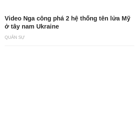
Video Nga công phá 2 hệ thống tên lửa Mỹ
ở tây nam Ukraine
QUÂN SỰ