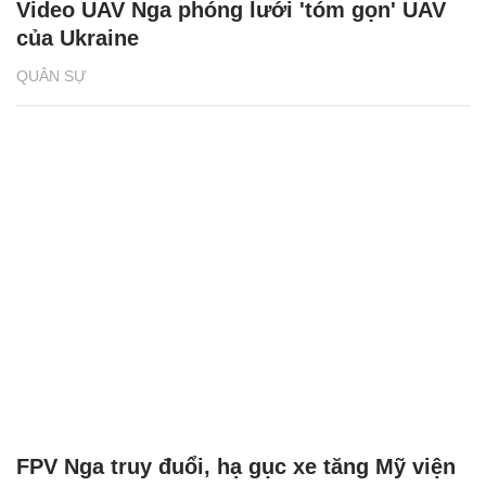
Video UAV Nga phóng lưới 'tóm gọn' UAV
của Ukraine
QUÂN SỰ
FPV Nga truy đuổi, hạ gục xe tăng Mỹ viện