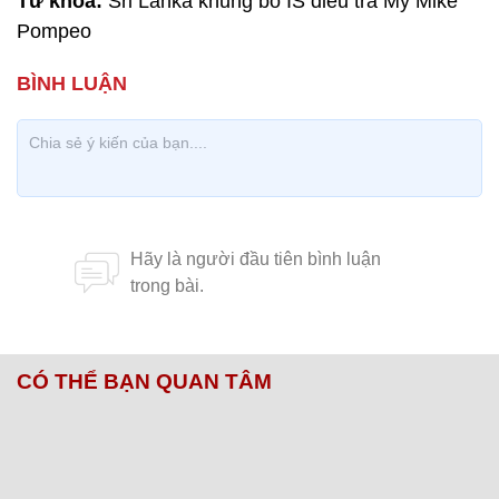
Từ khóa:
Sri Lanka khủng bố IS điều tra Mỹ Mike
Pompeo
CÓ THỂ BẠN QUAN TÂM