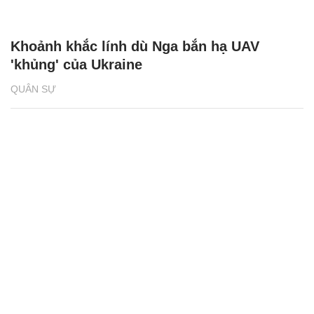
Khoảnh khắc lính dù Nga bắn hạ UAV
'khủng' của Ukraine
QUÂN SỰ