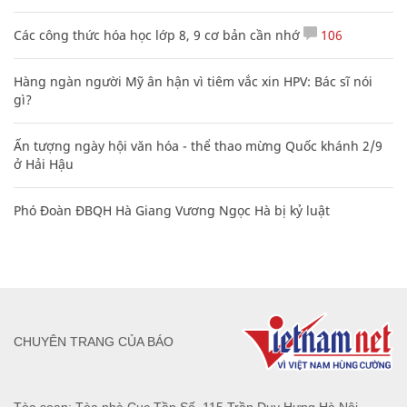
Các công thức hóa học lớp 8, 9 cơ bản cần nhớ
106
Hàng ngàn người Mỹ ân hận vì tiêm vắc xin HPV: Bác sĩ nói
gì?
Ấn tượng ngày hội văn hóa - thể thao mừng Quốc khánh 2/9
ở Hải Hậu
Phó Đoàn ĐBQH Hà Giang Vương Ngọc Hà bị kỷ luật
CHUYÊN TRANG CỦA BÁO
Tòa soạn: Tòa nhà Cục Tần Số, 115 Trần Duy Hưng Hà Nội