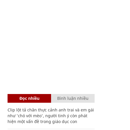
Đọc nhiều
Bình luận nhiều
Clip lột tả chân thực cảnh anh trai và em gái
như 'chó với mèo', người tinh ý còn phát
hiện một vấn đề trong giáo dục con