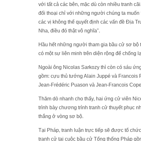
với tất cả các bên, mặc dù còn nhiều tranh cãi
đối thoại chỉ với những người chúng ta muốn t
các vị không thể quyết định các vấn đề Địa T
Nha, điều đó thật vô nghĩa".
Hầu hết những người tham gia bầu cử sơ bộ tr
có một sự liên minh trên diện rộng để chống 
Ngoài ông Nicolas Sarkozy thì còn có sáu ứng
gồm: cựu thủ tướng Alain Juppé và Francois Fi
Jean-Frédéric Puason và Jean-Francois Cope
Thăm dò nhanh cho thấy, hai ứng cử viên Nic
trình bày chương trình tranh cử thuyết phục 
thắng ở vòng sơ bộ.
Tại Pháp, tranh luận trực tiếp sẽ được tổ chức
tranh cử tại cuộc bầu cử Tổng thống Pháp gồm