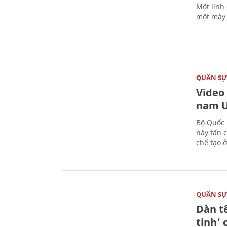
Một lính
một máy 
QUÂN S
Video
nam U
Bộ Quốc 
này tấn 
chế tạo 
QUÂN S
Dàn t
tinh’ 