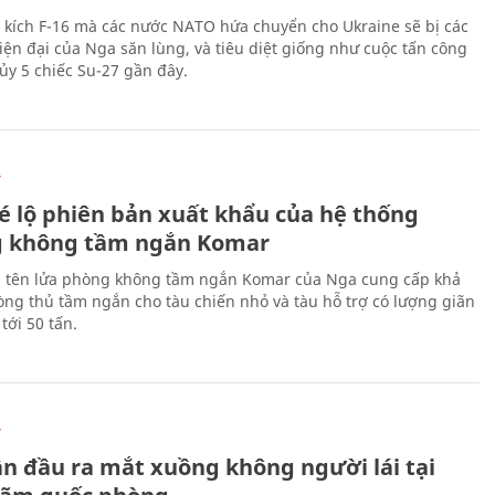
 kích F-16 mà các nước NATO hứa chuyển cho Ukraine sẽ bị các
hiện đại của Nga săn lùng, và tiêu diệt giống như cuộc tấn công
ủy 5 chiếc Su-27 gần đây.
Ự
é lộ phiên bản xuất khẩu của hệ thống
 không tầm ngắn Komar
 tên lửa phòng không tầm ngắn Komar của Nga cung cấp khả
ng thủ tầm ngắn cho tàu chiến nhỏ và tàu hỗ trợ có lượng giãn
tới 50 tấn.
Ự
ần đầu ra mắt xuồng không người lái tại