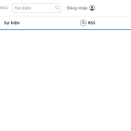
18822
Đăng nhập
Sự kiện
RSS