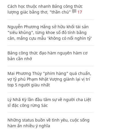
Cách học thuộc nhanh Bảng công thức
lượng giác bằng thơ, "thần chú"
17
Nguyễn Phương Hằng sở hữu khối tài sản
"siêu khủng", từng khoe sổ đỏ tính bằng
cân, mắng cựu mẫu 'không có nổi nghìn tỷ'
Bảng công thức đạo hàm nguyên hàm cơ
bản cần nhớ
Mai Phương Thúy "phím hàng" quá chuẩn,
vợ tỷ phú Phạm Nhật Vượng giành lại vị trí
top 5 người giàu nhất
Lý Nhã Kỳ lần đầu tâm sự về người cha Liệt
sĩ đặc công rừng Sác
Những status buồn về tình yêu, cuộc sống
hàm ẩn nhiều ý nghĩa