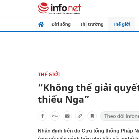
Đời sống
Thị trường
Thế giới
THẾ GIỚI
“Không thể giải quyế
thiếu Nga”
Nhận định trên do Cựu tổng thống Pháp Ni
ứng cử viên cánh hữu cho bầu cử sơ bộ trê