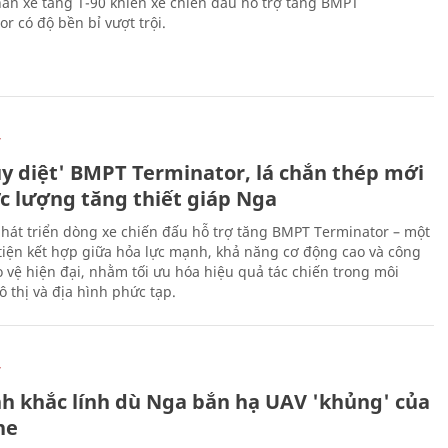
ân xe tăng T-90 khiến xe chiến đấu hỗ trợ tăng BMPT
r có độ bền bỉ vượt trội.
Ự
ủy diệt' BMPT Terminator, lá chắn thép mới
ực lượng tăng thiết giáp Nga
hát triển dòng xe chiến đấu hỗ trợ tăng BMPT Terminator – một
iện kết hợp giữa hỏa lực mạnh, khả năng cơ động cao và công
 vệ hiện đại, nhằm tối ưu hóa hiệu quả tác chiến trong môi
 thị và địa hình phức tạp.
Ự
h khắc lính dù Nga bắn hạ UAV 'khủng' của
ne