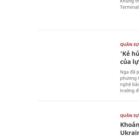
Khung th
Terminato
QUÂN S
'Kẻ h
của l
Nga đã p
phương t
nghệ bảo
trường đô
QUÂN S
Khoản
Ukrai