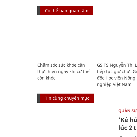
Có thể bạn quan tâm
Chăm sóc sức khỏe cần
GS.TS Nguyễn Thị 
thực hiện ngay khi cơ thể
tiếp tục giữ chức 
còn khỏe
đốc Học viện Nông
nghiệp Việt Nam
Tin cùng chuyên mục
QUÂN S
'Kẻ h
lúc 2 