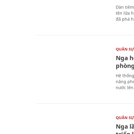
Dàn tiêm
tên lửa 
đã phá h
QUÂN S
Nga h
phòng
Hệ thống
năng phò
nước lên 
QUÂN S
Nga l