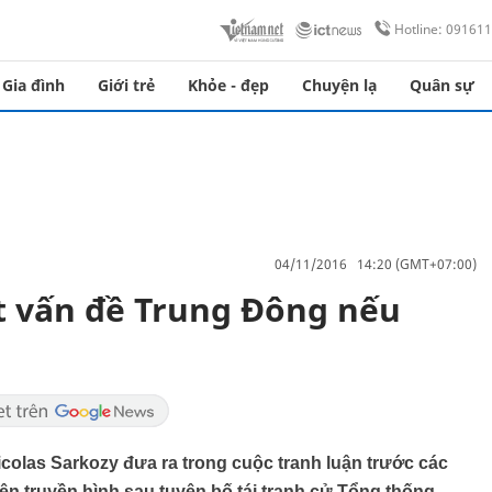
Hotline: 09161
Gia đình
Giới trẻ
Khỏe - đẹp
Chuyện lạ
Quân sự
04/11/2016 14:20 (GMT+07:00)
t vấn đề Trung Đông nếu
colas Sarkozy đưa ra trong cuộc tranh luận trước các
n truyền hình sau tuyên bố tái tranh cử Tổng thống