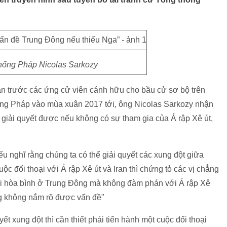
hống Pháp Nicolas Sarkozy
uận trước các ứng cử viên cánh hữu cho bầu cử sơ bộ trên
hống Pháp vào mùa xuân 2017 tới, ông Nicolas Sarkozy nhận
giải quyết được nếu không có sự tham gia của Ả rập Xê út,
u nghĩ rằng chúng ta có thể giải quyết các xung đột giữa
c đối thoại với Ả rập Xê út và Iran thì chứng tỏ các vị chẳng
 lại hòa bình ở Trung Đông mà không đàm phán với Ả rập Xê
ũng không nắm rõ được vấn đề"
 xung đột thì cần thiết phải tiến hành một cuộc đối thoại