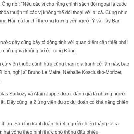
. Ông nói: "Nếu các vị cho rằng chính sách đối ngoại là cuộc
hỏa thuận thì các vị không thể đối thoại với ai cả. Cũng như
rung Hải mà lại chỉ thương lượng với người Ý và Tây Ban
ước đây cũng bày tỏ đồng tình với quan điểm cần thiết phải
lại chủ nghĩa khủng bố ở Trung Đông.
 cử viên thuộc cánh hữu cũng tham gia tranh cử lần này, bao
llon, nghị sĩ Bruno Le Maire, Nathalie Kosciusko-Morizet,
.
olas Sarkozy và Alain Juppe được đánh giá là những người
nhất. Đây cũng là 2 ứng viên được dự đoán có khả năng chiến
 4 lần. Sau lần tranh luận thứ 4, người chiến thắng sẽ ra
 hai vòng theo hình thức phổ thông đầu phiếu.