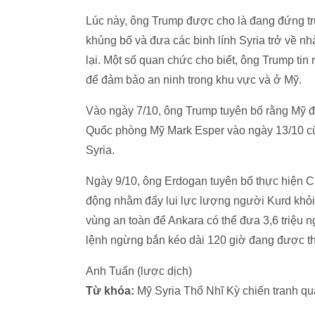
Lúc này, ông Trump được cho là đang đứng trướ
khủng bố và đưa các binh lính Syria trở về nh
lại. Một số quan chức cho biết, ông Trump tin
để đảm bảo an ninh trong khu vực và ở Mỹ.
Vào ngày 7/10, ông Trump tuyên bố rằng Mỹ đã
Quốc phòng Mỹ Mark Esper vào ngày 13/10 cũn
Syria.
Ngày 9/10, ông Erdogan tuyên bố thực hiện C
động nhằm đẩy lui lực lượng người Kurd khỏi v
vùng an toàn để Ankara có thể đưa 3,6 triệu n
lệnh ngừng bắn kéo dài 120 giờ đang được th
Anh Tuấn (lược dịch)
Từ khóa:
Mỹ Syria Thổ Nhĩ Kỳ chiến tranh q