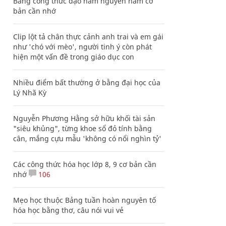
Bảng công thức đạo hàm nguyên hàm cơ
bản cần nhớ
Clip lột tả chân thực cảnh anh trai và em gái
như 'chó với mèo', người tinh ý còn phát
hiện một vấn đề trong giáo dục con
Nhiều điểm bất thường ở bằng đại học của
Lý Nhã Kỳ
Nguyễn Phương Hằng sở hữu khối tài sản
"siêu khủng", từng khoe sổ đỏ tính bằng
cân, mắng cựu mẫu 'không có nổi nghìn tỷ'
Các công thức hóa học lớp 8, 9 cơ bản cần
nhớ
106
Mẹo học thuộc Bảng tuần hoàn nguyên tố
hóa học bằng thơ, câu nói vui vẻ