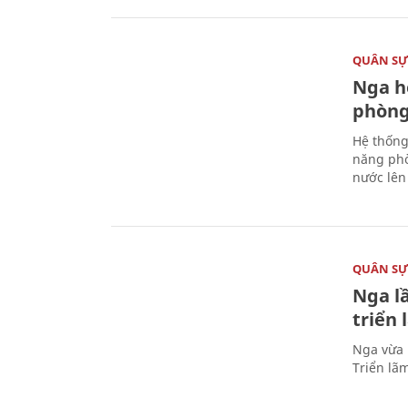
QUÂN S
Nga h
phòng
Hệ thống
năng phò
nước lên 
QUÂN S
Nga l
triển
Nga vừa 
Triển lã