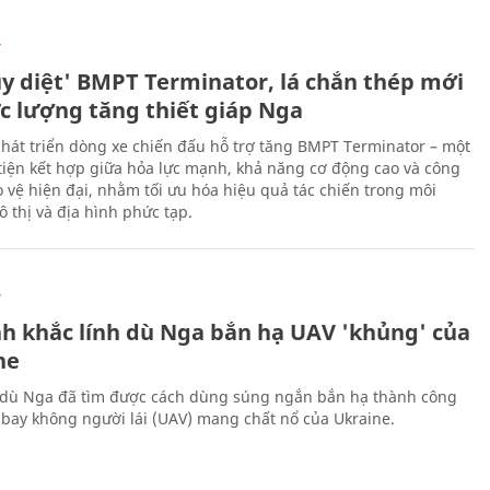
Ự
ủy diệt' BMPT Terminator, lá chắn thép mới
ực lượng tăng thiết giáp Nga
hát triển dòng xe chiến đấu hỗ trợ tăng BMPT Terminator – một
iện kết hợp giữa hỏa lực mạnh, khả năng cơ động cao và công
 vệ hiện đại, nhằm tối ưu hóa hiệu quả tác chiến trong môi
 thị và địa hình phức tạp.
Ự
h khắc lính dù Nga bắn hạ UAV 'khủng' của
ne
 dù Nga đã tìm được cách dùng súng ngắn bắn hạ thành công
bay không người lái (UAV) mang chất nổ của Ukraine.