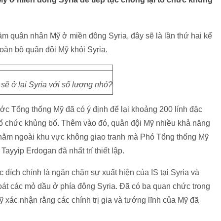
răm quân nhân Mỹ ở miền đông Syria, đây sẽ là lần thứ hai kể
oàn bộ quân đội Mỹ khỏi Syria.
 sẽ ở lại Syria với số lượng nhỏ?
ước Tổng thống Mỹ đã có ý định để lại khoảng 200 lính đặc
tổ chức khủng bố. Thêm vào đó, quân đội Mỹ nhiều khả năng
, nằm ngoài khu vực không giao tranh mà Phó Tổng thống Mỹ
yyip Erdogan đã nhất trí thiết lập.
ích chính là ngăn chặn sự xuất hiện của IS tại Syria và
oát các mỏ dầu ở phía đông Syria. Đã có ba quan chức trong
xác nhận rằng các chính trị gia và tướng lĩnh của Mỹ đã