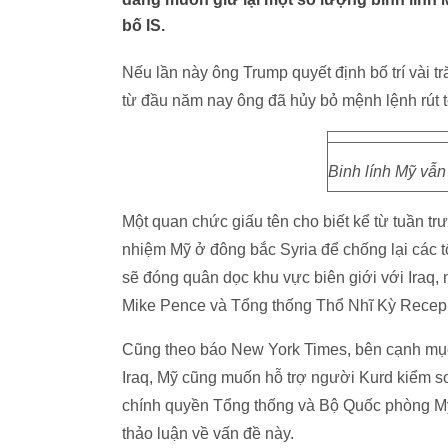
bố IS.
Nếu lần này ông Trump quyết định bố trí vài t
từ đầu năm nay ông đã hủy bỏ mệnh lệnh rút t
Binh lính Mỹ vẫn
Một quan chức giấu tên cho biết kể từ tuần tr
nhiệm Mỹ ở đông bắc Syria để chống lại các 
sẽ đóng quân dọc khu vực biên giới với Iraq
Mike Pence và Tổng thống Thổ Nhĩ Kỳ Recep Ta
Cũng theo báo New York Times, bên cạnh mục đ
Iraq, Mỹ cũng muốn hỗ trợ người Kurd kiểm s
chính quyền Tổng thống và Bộ Quốc phòng Mỹ 
thảo luận về vấn đề này.