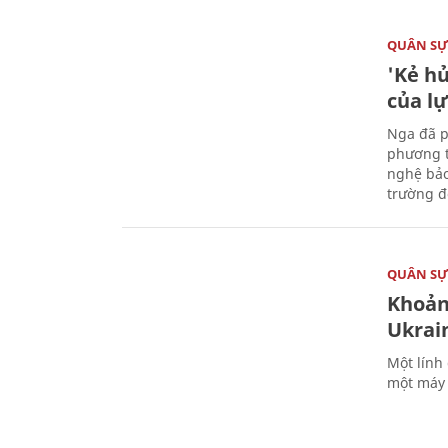
QUÂN S
'Kẻ h
của l
Nga đã p
phương t
nghệ bảo
trường đô
QUÂN S
Khoản
Ukrai
Một lính
một máy 