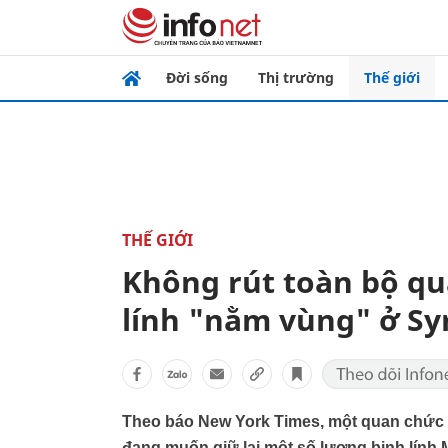
Đời sống
Thị trường
Thế giới
THẾ GIỚI
Không rút toàn bộ q
lính "nằm vùng" ở Sy
Theo báo New York Times, một quan chức 
đang muốn giữ lại một số lượng binh lính 