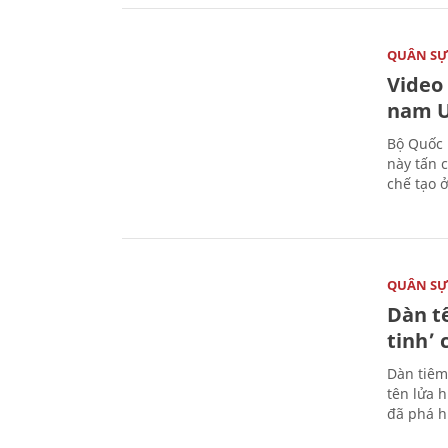
QUÂN S
Video
nam U
Bộ Quốc 
này tấn 
chế tạo 
QUÂN S
Dàn t
tinh’ 
Dàn tiêm
tên lửa 
đã phá h