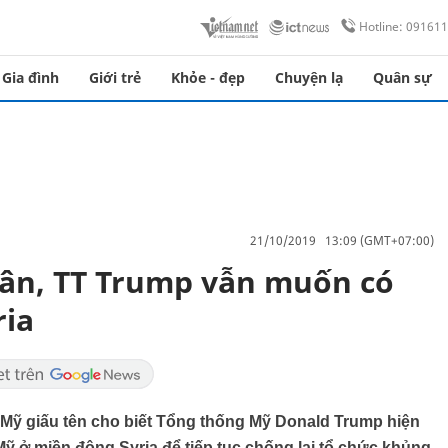
Hotline: 09161
Gia đình
Giới trẻ
Khỏe - đẹp
Chuyện lạ
Quân sự
21/10/2019 13:09 (GMT+07:00)
uân, TT Trump vẫn muốn có
ria
Mỹ giấu tên cho biết Tổng thống Mỹ Donald Trump hiện
Mỹ ở miền đông Syria để tiếp tục chống lại tổ chức khủng