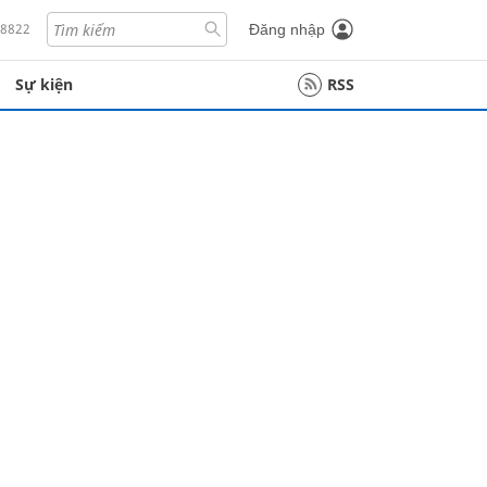
18822
Đăng nhập
Sự kiện
RSS