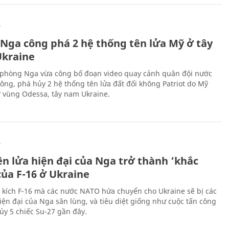
Ự
 Nga công phá 2 hệ thống tên lửa Mỹ ở tây
kraine
phòng Nga vừa công bố đoạn video quay cảnh quân đội nước
công, phá hủy 2 hệ thống tên lửa đất đối không Patriot do Mỹ
ở vùng Odessa, tây nam Ukraine.
Ự
ên lửa hiện đại của Nga trở thành ‘khắc
của F-16 ở Ukraine
 kích F-16 mà các nước NATO hứa chuyển cho Ukraine sẽ bị các
hiện đại của Nga săn lùng, và tiêu diệt giống như cuộc tấn công
ủy 5 chiếc Su-27 gần đây.