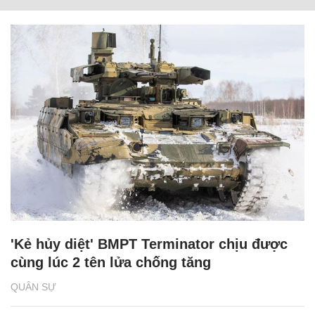
'Kẻ hủy diệt' BMPT Terminator chịu được
cùng lúc 2 tên lửa chống tăng
QUÂN SỰ