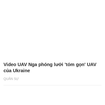
Video UAV Nga phóng lưới 'tóm gọn' UAV
của Ukraine
QUÂN SỰ