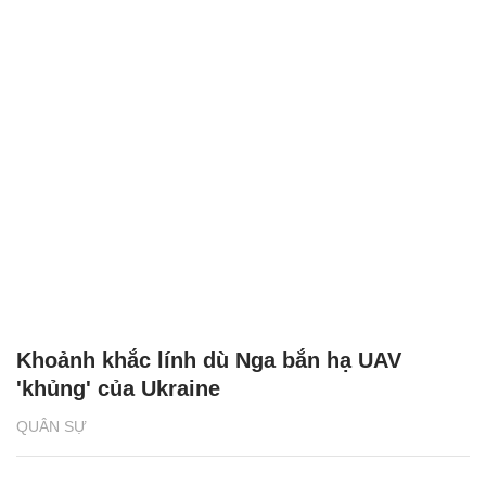
Khoảnh khắc lính dù Nga bắn hạ UAV
'khủng' của Ukraine
QUÂN SỰ