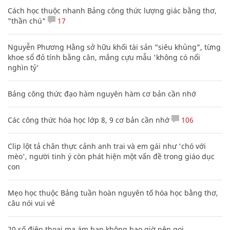
Cách học thuộc nhanh Bảng công thức lượng giác bằng thơ,
"thần chú"
17
Nguyễn Phương Hằng sở hữu khối tài sản "siêu khủng", từng
khoe sổ đỏ tính bằng cân, mắng cựu mẫu 'không có nổi
nghìn tỷ'
Bảng công thức đạo hàm nguyên hàm cơ bản cần nhớ
Các công thức hóa học lớp 8, 9 cơ bản cần nhớ
106
Clip lột tả chân thực cảnh anh trai và em gái như 'chó với
mèo', người tinh ý còn phát hiện một vấn đề trong giáo dục
con
Mẹo học thuộc Bảng tuần hoàn nguyên tố hóa học bằng thơ,
câu nói vui vẻ
20 số điện thoại ma ám bạn không bao giờ nên gọi