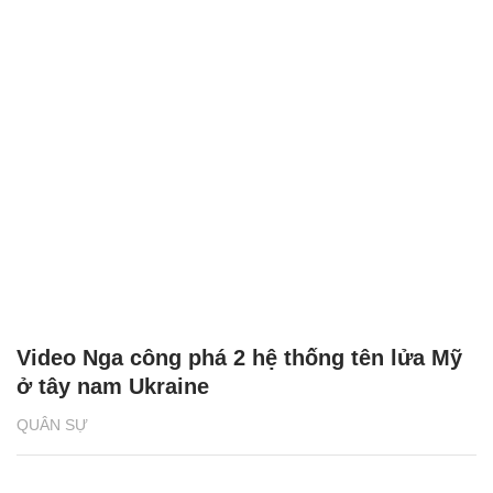
Video Nga công phá 2 hệ thống tên lửa Mỹ
ở tây nam Ukraine
QUÂN SỰ