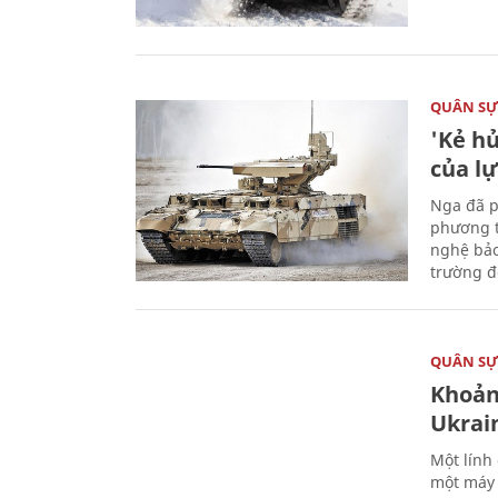
QUÂN S
'Kẻ h
của l
Nga đã p
phương t
nghệ bảo
trường đô
QUÂN S
Khoản
Ukrai
Một lính
một máy 