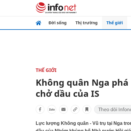
Đời sống
Thị trường
Thế giới
THẾ GIỚI
Không quân Nga phá h
chở dầu của IS
Lực lượng Không quân - Vũ trụ tại Nga tro
dầu của Nhóm khủng bố Nhà nước Hồi giáo 