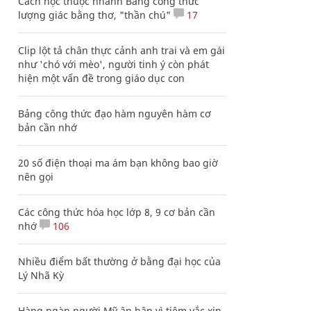
Cách học thuộc nhanh Bảng công thức
lượng giác bằng thơ, "thần chú"
17
Clip lột tả chân thực cảnh anh trai và em gái
như 'chó với mèo', người tinh ý còn phát
hiện một vấn đề trong giáo dục con
Bảng công thức đạo hàm nguyên hàm cơ
bản cần nhớ
20 số điện thoại ma ám bạn không bao giờ
nên gọi
Các công thức hóa học lớp 8, 9 cơ bản cần
nhớ
106
Nhiều điểm bất thường ở bằng đại học của
Lý Nhã Kỳ
Hàng ngàn người Mỹ ân hận vì tiêm vắc xin