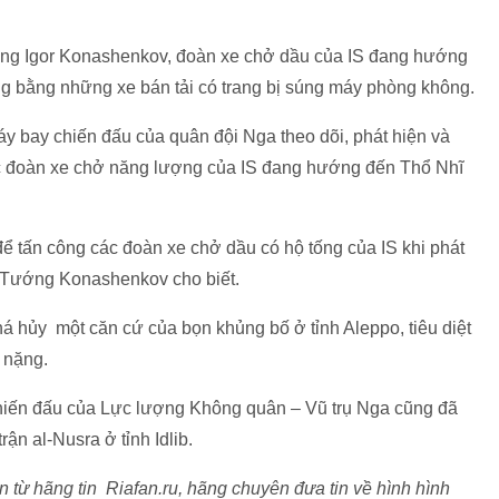
ớng Igor Konashenkov, đoàn xe chở dầu của IS đang hướng
ng bằng những xe bán tải có trang bị súng máy phòng không.
áy bay chiến đấu của quân đội Nga theo dõi, phát hiện và
c đoàn xe chở năng lượng của IS đang hướng đến Thổ Nhĩ
 tấn công các đoàn xe chở dầu có hộ tống của IS khi phát
”, Tướng Konashenkov cho biết.
 hủy một căn cứ của bọn khủng bố ở tỉnh Aleppo, tiêu diệt
 nặng.
chiến đấu của Lực lượng Không quân – Vũ trụ Nga cũng đã
ận al-Nusra ở tỉnh Idlib.
từ hãng tin Riafan.ru, hãng chuyên đưa tin về hình hình