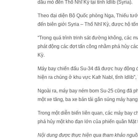
dầu mỏ đến Thổ Nhĩ Kỳ tại tỉnh Idlib (Syria).
Theo đại diện Bộ Quốc phòng Nga, Thiếu tư
đến biên giới Syria – Thổ Nhĩ Kỳ, được hộ tố
“Trong quá trình trinh sát đường không, các m
phát động các đợt tấn công nhằm phá hủy cá
Kỳ.
Máy bay chiến đấu Su-34 đã được huy động để
hiện ra chúng ở khu vực Kafr Nabl, tỉnh Idlib
Ngoài ra, máy bay ném bom Su-25 cũng đã phá
một xe tăng, ba xe bán tải gắn súng máy hạng
Trong một diễn biến liên quan, các máy bay 
phá hủy một kho đạn lớn của phiến quân Mặt tr
Nội dung được thực hiện qua tham khảo nguồn 