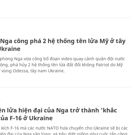
Ự
 Nga công phá 2 hệ thống tên lửa Mỹ ở tây
kraine
phòng Nga vừa công bố đoạn video quay cảnh quân đội nước
công, phá hủy 2 hệ thống tên lửa đất đối không Patriot do Mỹ
ở vùng Odessa, tây nam Ukraine.
Ự
ên lửa hiện đại của Nga trở thành ‘khắc
của F-16 ở Ukraine
 kích F-16 mà các nước NATO hứa chuyển cho Ukraine sẽ bị các
hiện đại của Nga săn lùng, và tiêu diệt giống như cuộc tấn công