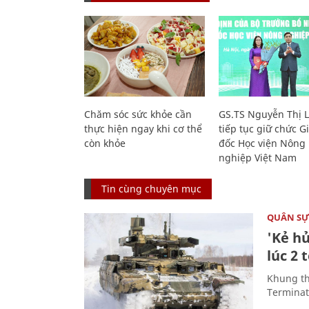
Chăm sóc sức khỏe cần
GS.TS Nguyễn Thị 
thực hiện ngay khi cơ thể
tiếp tục giữ chức 
còn khỏe
đốc Học viện Nông
nghiệp Việt Nam
Tin cùng chuyên mục
QUÂN S
'Kẻ h
lúc 2 
Khung th
Terminato