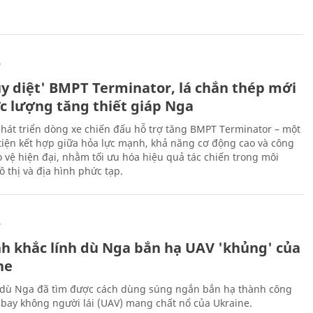
Ự
ủy diệt' BMPT Terminator, lá chắn thép mới
ực lượng tăng thiết giáp Nga
hát triển dòng xe chiến đấu hỗ trợ tăng BMPT Terminator – một
iện kết hợp giữa hỏa lực mạnh, khả năng cơ động cao và công
 vệ hiện đại, nhằm tối ưu hóa hiệu quả tác chiến trong môi
 thị và địa hình phức tạp.
Ự
h khắc lính dù Nga bắn hạ UAV 'khủng' của
ne
 dù Nga đã tìm được cách dùng súng ngắn bắn hạ thành công
bay không người lái (UAV) mang chất nổ của Ukraine.