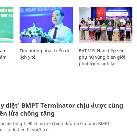
Lan
Tìm hướng phát triển du
BAT Việt Nam tiếp sức
Giám
lịch y tế
phụ nữ vùng biên giới
phát triển sinh kế
Ự
ủy diệt' BMPT Terminator chịu được cùng
tên lửa chống tăng
ân xe tăng T-90 khiến xe chiến đấu hỗ trợ tăng BMPT
r có độ bền bỉ vượt trội.