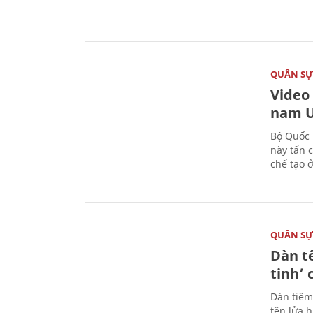
QUÂN S
Video
nam U
Bộ Quốc 
này tấn 
chế tạo 
QUÂN S
Dàn t
tinh’ 
Dàn tiêm
tên lửa 