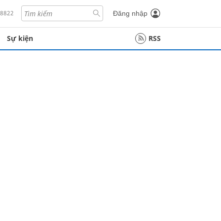
18822
Đăng nhập
Sự kiện
RSS