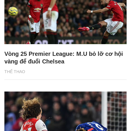
Vòng 25 Premier League: M.U bỏ lỡ cơ hội
vàng để đuổi Chelsea
THỂ THAO