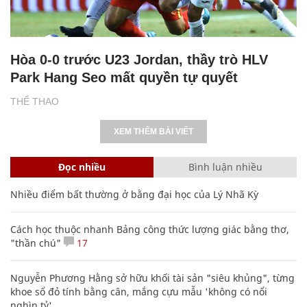
Hòa 0-0 trước U23 Jordan, thầy trò HLV
Park Hang Seo mất quyền tự quyết
THỂ THAO
XEM THÊM BÀI VIẾT
Đọc nhiều
Bình luận nhiều
Nhiều điểm bất thường ở bằng đại học của Lý Nhã Kỳ
Cách học thuộc nhanh Bảng công thức lượng giác bằng thơ,
"thần chú"
17
Nguyễn Phương Hằng sở hữu khối tài sản "siêu khủng", từng
khoe sổ đỏ tính bằng cân, mắng cựu mẫu 'không có nổi
nghìn tỷ'