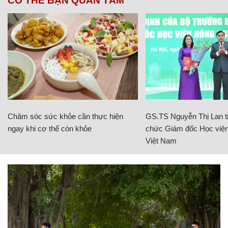
CÓ THỂ BẠN QUAN TÂM
Chăm sóc sức khỏe cần thực hiện
GS.TS Nguyễn Thị Lan ti
ngay khi cơ thể còn khỏe
chức Giám đốc Học viện
Việt Nam