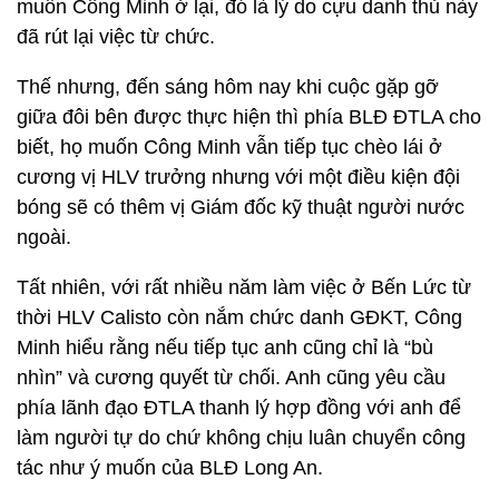
muốn Công Minh ở lại, đó là lý do cựu danh thủ này
đã rút lại việc từ chức.
Thế nhưng, đến sáng hôm nay khi cuộc gặp gỡ
giữa đôi bên được thực hiện thì phía BLĐ ĐTLA cho
biết, họ muốn Công Minh vẫn tiếp tục chèo lái ở
cương vị HLV trưởng nhưng với một điều kiện đội
bóng sẽ có thêm vị Giám đốc kỹ thuật người nước
ngoài.
Tất nhiên, với rất nhiều năm làm việc ở Bến Lức từ
thời HLV Calisto còn nắm chức danh GĐKT, Công
Minh hiểu rằng nếu tiếp tục anh cũng chỉ là “bù
nhìn” và cương quyết từ chối. Anh cũng yêu cầu
phía lãnh đạo ĐTLA thanh lý hợp đồng với anh để
làm người tự do chứ không chịu luân chuyển công
tác như ý muốn của BLĐ Long An.