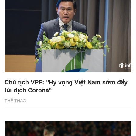
Chủ tịch VPF: "Hy vọng Việt Nam sớm đẩy
lùi dịch Corona"
THỂ THAO