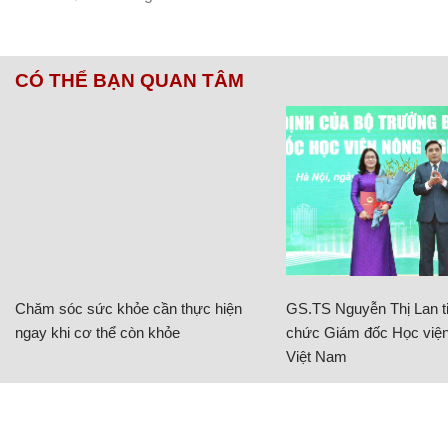
CÓ THỂ BẠN QUAN TÂM
Chăm sóc sức khỏe cần thực hiện
GS.TS Nguyễn Thị Lan ti
ngay khi cơ thể còn khỏe
chức Giám đốc Học viện
Việt Nam