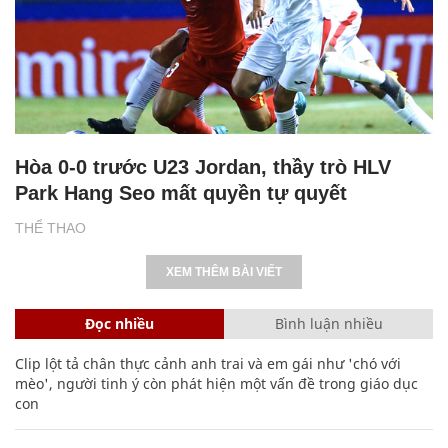
Hòa 0-0 trước U23 Jordan, thầy trò HLV
Park Hang Seo mất quyền tự quyết
THỂ THAO
XEM THÊM BÀI VIẾT
Đọc nhiều
Bình luận nhiều
Clip lột tả chân thực cảnh anh trai và em gái như 'chó với
mèo', người tinh ý còn phát hiện một vấn đề trong giáo dục
con