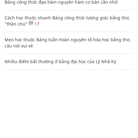
Bảng công thức đạo hàm nguyên hàm cơ bản cần nhớ
Cách học thuộc nhanh Bảng công thức lượng giác bằng thơ,
"thần chú"
17
Mẹo học thuộc Bảng tuần hoàn nguyên tố hóa học bằng thơ,
câu nói vui vẻ
Nhiều điểm bất thường ở bằng đại học của Lý Nhã Kỳ
Người lãng mạn cuối cùng
20 số điện thoại ma ám bạn không bao giờ nên gọi
Hàng ngàn người Mỹ ân hận vì tiêm vắc xin HPV: Bác sĩ nói
gì?
Độc đáo những ngôi nhà cổ có một không hai ở miền Tây
Nam Bộ