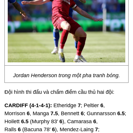
Jordan Henderson trong một pha tranh bóng.
Đội hình thi đấu và chấm điểm cầu thủ hai đội:
CARDIFF (4-1-4-1):
Etheridge
7
; Peltier
6
,
Morrison
6
, Manga
7.5
, Bennett
6
; Gunnarsson
6.5
;
Hoilett
6.5
(Murphy 83'
6
), Camarasa
6
,
Ralls
6
(Bacuna 78'
6
), Mendez-Laing
7
;