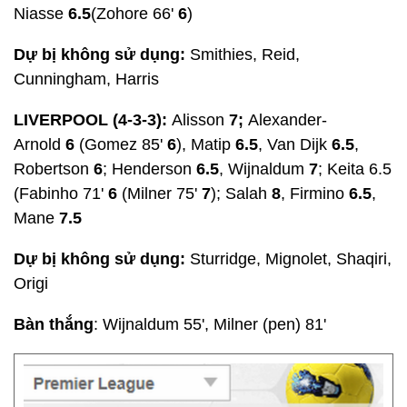
Niasse
6.5
(Zohore 66'
6
)
Dự bị không sử dụng
:
Smithies, Reid,
Cunningham, Harris
LIVERPOOL (4-3-3):
Alisson
7;
Alexander-
Arnold
6
(Gomez 85'
6
), Matip
6.5
, Van Dijk
6.5
,
Robertson
6
; Henderson
6.5
, Wijnaldum
7
; Keita 6.5
(Fabinho 71'
6
(Milner 75'
7
); Salah
8
, Firmino
6.5
,
Mane
7.5
Dự bị không sử dụng
:
Sturridge, Mignolet, Shaqiri,
Origi
Bàn thắng
: Wijnaldum 55', Milner (pen) 81'