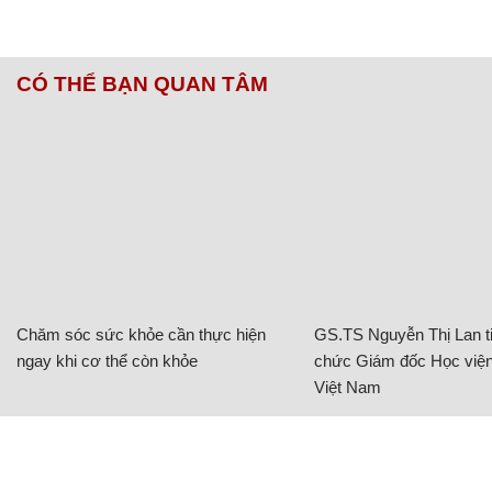
CÓ THỂ BẠN QUAN TÂM
Chăm sóc sức khỏe cần thực hiện
GS.TS Nguyễn Thị Lan ti
ngay khi cơ thể còn khỏe
chức Giám đốc Học viện
Việt Nam