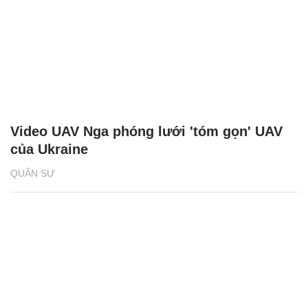
Video UAV Nga phóng lưới 'tóm gọn' UAV
của Ukraine
QUÂN SỰ