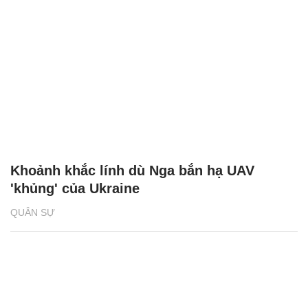
Khoảnh khắc lính dù Nga bắn hạ UAV
'khủng' của Ukraine
QUÂN SỰ