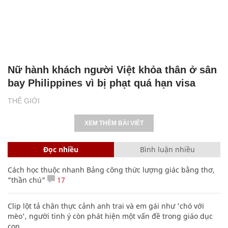
Nữ hành khách người Việt khỏa thân ở sân
bay Philippines vì bị phạt quá hạn visa
THẾ GIỚI
XEM THÊM BÀI VIẾT
Đọc nhiều
Bình luận nhiều
Cách học thuộc nhanh Bảng công thức lượng giác bằng thơ,
"thần chú"
17
Clip lột tả chân thực cảnh anh trai và em gái như 'chó với
mèo', người tinh ý còn phát hiện một vấn đề trong giáo dục
con