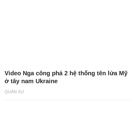
Video Nga công phá 2 hệ thống tên lửa Mỹ
ở tây nam Ukraine
QUÂN SỰ